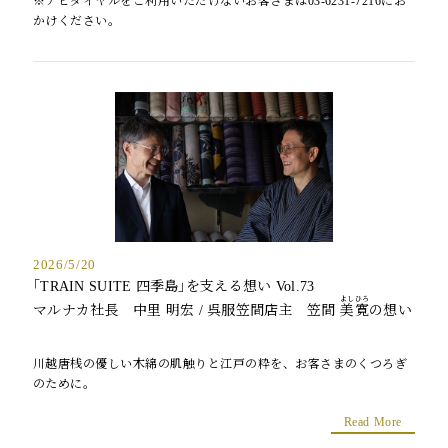
※ナビダイヤルをご利用いただけないお客さまは03-6231-7216にお
かけください。
2026/5/20
｢TRAIN SUITE 四季島｣を支える想い Vol.73
よしひろ
マルナカ社長 中里 明宏 / 呉服笠間店主 笠間
美寛
の想い
川越唐桟の優しい木綿の肌触りと江戸の粋を、お客さまのくつろぎ
のために。
Read More