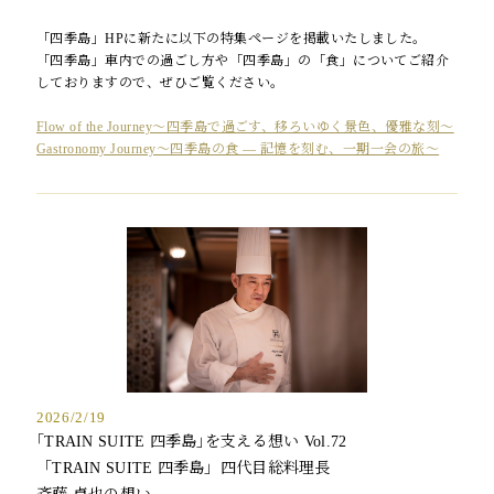
「四季島」HPに新たに以下の特集ページを掲載いたしました。
「四季島」車内での過ごし方や「四季島」の「食」についてご紹介
しておりますので、ぜひご覧ください。
Flow of the Journey〜四季島で過ごす、移ろいゆく景色、優雅な刻〜
Gastronomy Journey〜四季島の食 ― 記憶を刻む、一期一会の旅〜
2026/2/19
｢TRAIN SUITE 四季島｣を支える想い Vol.72
「TRAIN SUITE 四季島」四代目総料理長