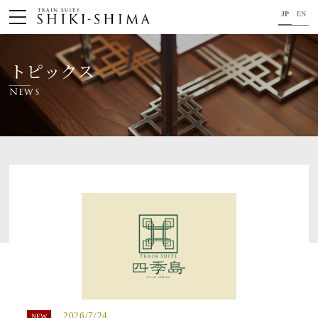
JP
EN
HOME
トピックス
車内のご紹介
News
旅の行程のご紹介
パンフレット・旅のお申し込み
オリジナル商品のご案内
連載コラム
地域をつなぐ懸け橋に。
コンセプト
プロジェクトメンバー
2026/7/24