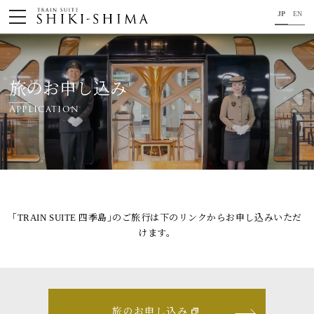
JP
EN
HOME
車内のご紹介
旅のお申し込み
Application
旅の行程のご紹介
パンフレット・旅のお申し込み
オリジナル商品のご案内
連載コラム
｢TRAIN SUITE 四季島｣のご旅行は下のリンクからお申し込みいただ
けます。
地域をつなぐ懸け橋に。
コンセプト
プロジェクトメンバー
旅のお申し込み