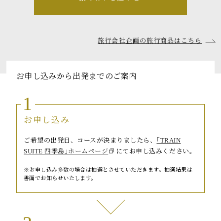
トピックス
よくあるお問い合わせ
旅行会社企画の旅行商品はこちら
アーカイブ
「TRAIN SUITE 四季島」に安心してご乗車いただくために
お申し込みから出発までのご案内
公式ソーシャルメディア｜
Instagram
1
お申し込み
閉じる
ご希望の出発日、コースが決まりましたら、
｢TRAIN
SUITE 四季島｣ホームページ
にてお申し込みください。
お申し込み多数の場合は抽選とさせていただきます。抽選結果は
書面でお知らせいたします。