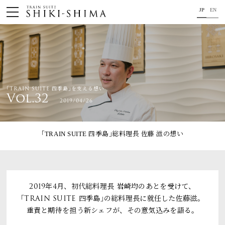
JP
EN
HOME
車内のご紹介
旅の行程のご紹介
｢TRAIN SUITE 四季島｣を支える想い
Vol.32
2019/04/26
パンフレット・旅のお申し込み
オリジナル商品のご案内
｢TRAIN SUITE 四季島｣総料理長 佐藤 滋
の想い
連載コラム
地域をつなぐ懸け橋に。
2019年4月、初代総料理長 岩崎均のあとを受けて、
｢TRAIN SUITE 四季島｣の総料理長に就任した佐藤滋。
コンセプト
重責と期待を担う新シェフが、その意気込みを語る。
プロジェクトメンバー