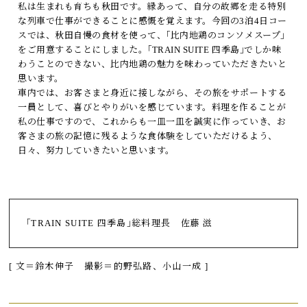
私は生まれも育ちも秋田です。縁あって、自分の故郷を走る特別
な列車で仕事ができることに感慨を覚えます。今回の3泊4日コー
スでは、秋田自慢の食材を使って、｢比内地鶏のコンソメスープ｣
をご用意することにしました。｢TRAIN SUITE 四季島｣でしか味
わうことのできない、比内地鶏の魅力を味わっていただきたいと
思います。
車内では、お客さまと身近に接しながら、その旅をサポートする
一員として、喜びとやりがいを感じています。料理を作ることが
私の仕事ですので、これからも一皿一皿を誠実に作っていき、お
客さまの旅の記憶に残るような食体験をしていただけるよう、
日々、努力していきたいと思います。
｢TRAIN SUITE 四季島｣総料理長 佐藤 滋
[ 文＝鈴木伸子 撮影＝的野弘路、小山一成 ]