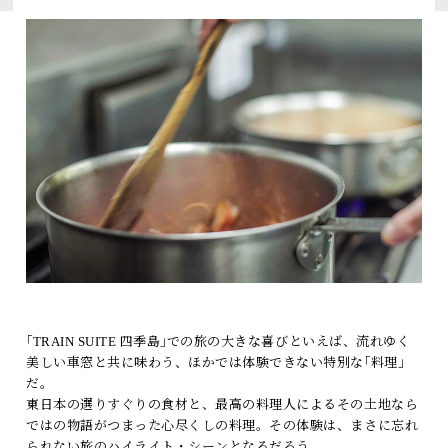
トピックス
よくあるお問い合わせ
アーカイブ
「TRAIN SUITE 四季島」に安心してご乗車いただくために
公式ソーシャルメディア｜
Instagram
閉じる
｢TRAIN SUITE 四季島｣での旅の大きな喜びといえば、流れゆく
美しい車窓と共に味わう、ほかでは体験できない特別な｢料理｣
だ。
東日本の選りすぐりの食材と、最高の料理人によるその土地なら
ではの物語がつまった心尽くしの料理。その体験は、まさに忘れ
られない旅のハイライト・シーンとなるだろう。