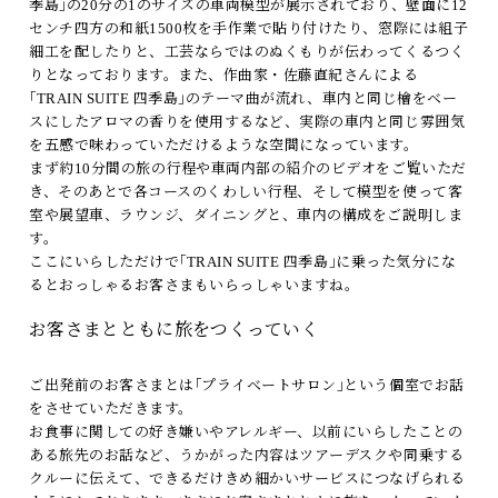
季島｣の20分の1のサイズの車両模型が展示されており、壁面に12
センチ四方の和紙1500枚を手作業で貼り付けたり、窓際には組子
細工を配したりと、工芸ならではのぬくもりが伝わってくるつく
りとなっております。また、作曲家・佐藤直紀さんによる
｢TRAIN SUITE 四季島｣のテーマ曲が流れ、車内と同じ檜をベー
スにしたアロマの香りを使用するなど、実際の車内と同じ雰囲気
を五感で味わっていただけるような空間になっています。
まず約10分間の旅の行程や車両内部の紹介のビデオをご覧いただ
き、そのあとで各コースのくわしい行程、そして模型を使って客
室や展望車、ラウンジ、ダイニングと、車内の構成をご説明しま
す。
ここにいらしただけで｢TRAIN SUITE 四季島｣に乗った気分にな
るとおっしゃるお客さまもいらっしゃいますね。
お客さまとともに旅をつくっていく
ご出発前のお客さまとは｢プライベートサロン｣という個室でお話
をさせていただきます。
お食事に関しての好き嫌いやアレルギー、以前にいらしたことの
ある旅先のお話など、うかがった内容はツアーデスクや同乗する
クルーに伝えて、できるだけきめ細かいサービスにつなげられる