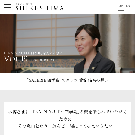
JP
EN
HOME
車内のご紹介
旅の行程のご紹介
｢TRAIN SUITE 四季島｣を支える想い
Vol.19
2018/03/23
パンフレット・旅のお申し込み
オリジナル商品のご案内
｢GALERIE 四季島｣スタッフ 菅谷 結奈
の想い
連載コラム
地域をつなぐ懸け橋に。
お客さまに｢TRAIN SUITE 四季島｣の旅を楽しんでいただく
ために。
コンセプト
その窓口となり、旅をご一緒につくっていきたい。
プロジェクトメンバー