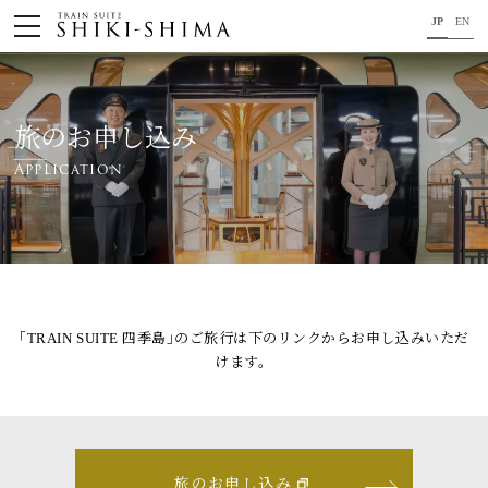
JP
EN
HOME
車内のご紹介
旅のお申し込み
Application
旅の行程のご紹介
パンフレット・旅のお申し込み
オリジナル商品のご案内
連載コラム
｢TRAIN SUITE 四季島｣のご旅行は下のリンクからお申し込みいただ
けます。
地域をつなぐ懸け橋に。
コンセプト
プロジェクトメンバー
旅のお申し込み