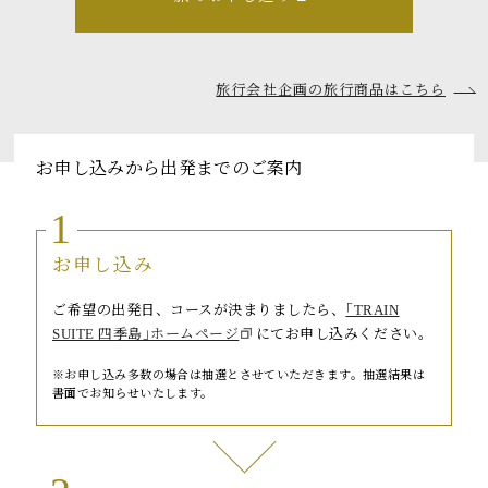
トピックス
よくあるお問い合わせ
旅行会社企画の旅行商品はこちら
アーカイブ
「TRAIN SUITE 四季島」に安心してご乗車いただくために
お申し込みから出発までのご案内
公式ソーシャルメディア｜
Instagram
1
お申し込み
閉じる
ご希望の出発日、コースが決まりましたら、
｢TRAIN
SUITE 四季島｣ホームページ
にてお申し込みください。
お申し込み多数の場合は抽選とさせていただきます。抽選結果は
書面でお知らせいたします。