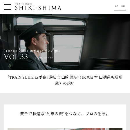
JP
EN
HOME
車内のご紹介
旅の行程のご紹介
｢TRAIN SUITE 四季島｣を支える想い
Vol.33
2019/05/27
パンフレット・旅のお申し込み
オリジナル商品のご案内
｢TRAIN SUITE 四季島｣運転士 山崎 篤史（JR東日本 田端運転所所
属）
の想い
連載コラム
地域をつなぐ懸け橋に。
安全で快適な“列車の旅”をつなぐ、プロの仕事。
コンセプト
プロジェクトメンバー