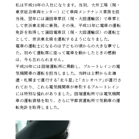
私は平成10年の入社になります。当初、大井工場（現・
東京総合車両センター）にて車両メンテナンス業務を担
当後、翌年には蒲田車掌区（現・大田運輸区）で車掌と
して京浜東北線に乗務。その後、平成13年に電車の運転
免許を取得して蒲田電車区（現・大田運輸区）の運転士
として、京浜東北線を運転するようになりました。
電車の運転士になるのは子どもの頃からの大きな夢でし
た。初めて運転席に座って電車を動かしたときの感動
は、今も忘れられません。
平成20年には田端運転所に異動し、ブルートレインの電
気機関車の運転を担当しました。当時は上野から北海
道・札幌まで運行する｢北斗星｣と｢カシオペア｣が運行さ
れており、これら電気機関車が牽引するブルートレイン
には特別な憧れがありました。田端運転所では電気機関
車の運転資格を取り、さらに宇都宮運転所で気動車の運
転免許を取得しました。