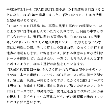
平成30年5月から｢TRAIN SUITE 四季島｣の本線運転を担当するこ
とになり、ほぼ1年が経過しました。乗務のたびに、やはり特別
な緊張感があります。
｢TRAIN SUITE 四季島｣は、車窓の風景や車内での料理など、な
により“旅”自体を楽しんでいただく列車です。出発前の車掌との
打ち合わせでは、運行に関わる事項の他、｢TRAIN SUITE 四季
島｣のマザーベースである尾久車両センター、桜やあじさいの季
節には飛鳥山公園、そして富士山や筑波山等、ゆっくり走行する
地点の確認もします。お客さまには、流れる車窓からぜひ特別な
シーンを体験していただきたい。一方で、もちろんきちんと定刻
に着けるように、細かく運行の調整をしていきます。
｢TRAIN SUITE 四季島｣の大きく開かれた前面展望車からのパノ
ラマは、本当に素晴らしいです。3泊4日コースの私の担当区間で
は、富士山、筑波山が見どころですが、ほかにも2泊3日コースで
は男体山、女峰山や那須の連山の眺めもご覧いただきたい。また
1泊2日コースでは、中央線の立川駅付近を過ぎて次第に山々が姿
を現わす、ダイナミックな変化なども、ぜひ展望車で味わってい
ただければと思います。