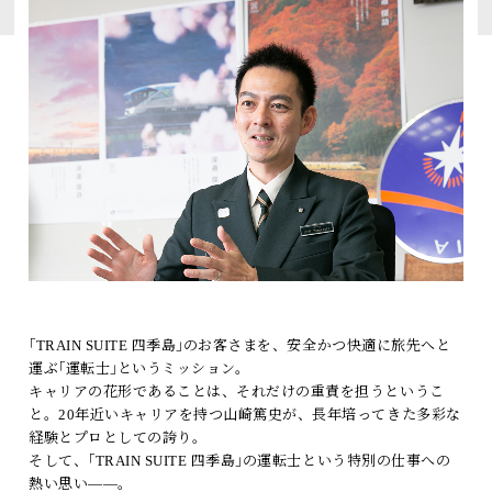
トピックス
よくあるお問い合わせ
アーカイブ
「TRAIN SUITE 四季島」に安心してご乗車いただくために
公式ソーシャルメディア｜
Instagram
閉じる
｢TRAIN SUITE 四季島｣のお客さまを、安全かつ快適に旅先へと
運ぶ｢運転士｣というミッション。
キャリアの花形であることは、それだけの重責を担うというこ
と。20年近いキャリアを持つ山崎篤史が、長年培ってきた多彩な
経験とプロとしての誇り。
そして、｢TRAIN SUITE 四季島｣の運転士という特別の仕事への
熱い思い――。