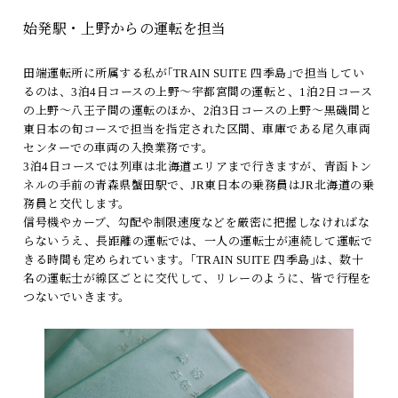
始発駅・上野からの運転を担当
田端運転所に所属する私が｢TRAIN SUITE 四季島｣で担当してい
るのは、3泊4日コースの上野～宇都宮間の運転と、1泊2日コース
の上野～八王子間の運転のほか、2泊3日コースの上野～黒磯間と
東日本の旬コースで担当を指定された区間、車庫である尾久車両
センターでの車両の入換業務です。
3泊4日コースでは列車は北海道エリアまで行きますが、青函トン
ネルの手前の青森県蟹田駅で、JR東日本の乗務員はJR北海道の乗
務員と交代します。
信号機やカーブ、勾配や制限速度などを厳密に把握しなければな
らないうえ、長距離の運転では、一人の運転士が連続して運転で
きる時間も定められています。｢TRAIN SUITE 四季島｣は、数十
名の運転士が線区ごとに交代して、リレーのように、皆で行程を
つないでいきます。