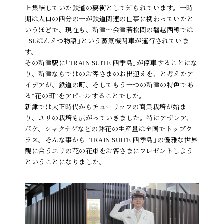
上集結していた鉄道の要衝として知られています。一時
期は人口の四分の一が鉄道関連の仕事に携わっていたと
いうほどで、現在も、新津～会津若松間の磐越西線では
｢SLばんえつ物語｣という蒸気機関車が運行されていま
す。
その新津駅に｢TRAIN SUITE 四季島｣が停車することにな
り、新津ならではのお客さまのお出迎えを、と考えたア
イデアが、鉄道の町、そしてもう一つの新津の特色であ
る“花の町“をアピールすることでした。
新津では大正時代からチューリップの商業栽培が始ま
り、ユリの栽培も広がっていきました。特にアザレア、
ボケ、シャクナゲなどの鉢花の生産量は全国でトップク
ラス。そんな事から｢TRAIN SUITE 四季島｣の優雅な世界
観に合うユリの花の花束をお客さまにプレゼントしよう
ということになりました。