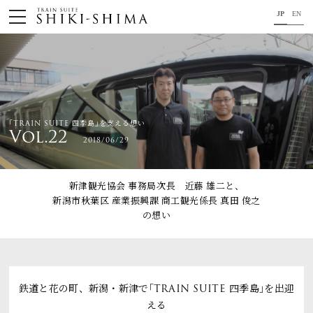
JP
EN
HOME
車内のご紹介
旅の行程のご紹介
｢TRAIN SUITE 四季島｣を支える想い
Vol.22
2018/06/29
パンフレット・旅のお申し込み
オリジナル商品のご案内
新津観光協会 事務局次長 近藤 雄二と、
新潟市秋葉区 産業振興課 商工観光係長 真田 俊之
連載コラム
の想い
地域をつなぐ懸け橋に。
コンセプト
鉄道と花の町、新潟・新津で｢TRAIN SUITE 四季島｣を出迎
プロジェクトメンバー
える