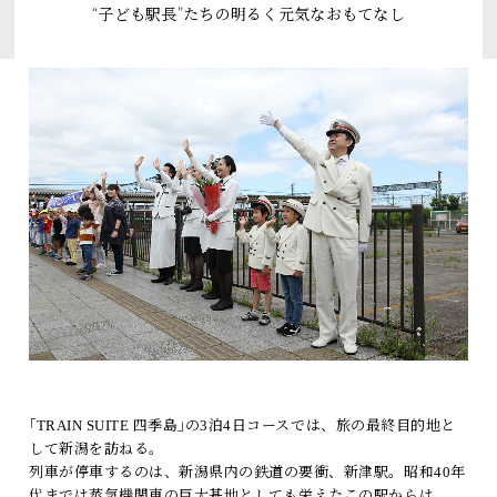
“子ども駅長”たちの明るく元気なおもてなし
トピックス
よくあるお問い合わせ
アーカイブ
「TRAIN SUITE 四季島」に安心してご乗車いただくために
公式ソーシャルメディア｜
Instagram
閉じる
｢TRAIN SUITE 四季島｣の3泊4日コースでは、旅の最終目的地と
して新潟を訪ねる。
列車が停車するのは、新潟県内の鉄道の要衝、新津駅。昭和40年
代までは蒸気機関車の巨大基地としても栄えたこの駅からは、