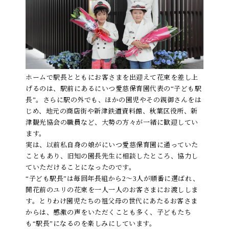
ホームで駅長とともにお客さまを出迎えて花束を差し上
げるのは、駅前にあるにいつ愛慈保育園代表の“子ども駅
長”。さらに駅の外でも、ほかの園児やその親御さんをは
じめ、地元の商店街や新津鉄道資料館、秋葉区役所、新
津観光協会の職員など、大勢の方々が一緒に歓迎してい
ます。
実は、以前私自身の娘がにいつ愛慈保育園に通っていた
こともあり、旧知の園長先生に相談したところ、協力し
ていただけることになったのです。
“子ども駅長”は毎回年長組から2～3人が順番に選ばれ、
開花前のユリの花束を一人一人のお客さまにお渡ししま
す。とりわけ園児たちの祖父母の世代にあたるお客さま
からは、感激の声をいただくことも多く、子どもたち
も“駅長”になるのを楽しみにしています。