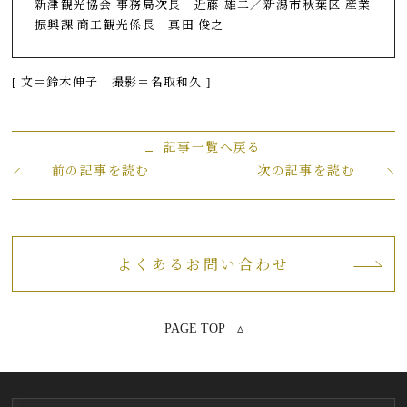
新津観光協会 事務局次長 近藤 雄二／新潟市秋葉区 産業
振興課 商工観光係長 真田 俊之
[ 文＝鈴木伸子 撮影＝名取和久 ]
記事一覧へ戻る
前の記事を読む
次の記事を読む
よくあるお問い合わせ
PAGE TOP ▵