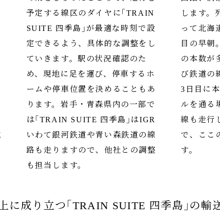
の
予定する線区のダイヤに｢TRAIN
します。
を
SUITE 四季島｣が最適な時刻で設
って北海
の
定できるよう、具体的な調整をし
目の早朝
ていきます。駅の状況確認のた
の本数が
共
め、現地に足を運び、停車するホ
び鉄道の
イ
ームや停車位置を決めることもあ
3日目に
の
ります。岩手・青森県内の一部で
ルを通る
検
は｢TRAIN SUITE 四季島｣はIGR
線も走行
成
いわて銀河鉄道や青い森鉄道の線
で、ここ
路も走りますので、他社との調整
す。
も担当します。
成り立つ｢TRAIN SUITE 四季島｣の輸