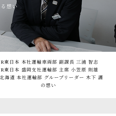
支える想い
JR東日本 本社運輸車両部 副課長 三浦 智志
JR東日本 盛岡支社運輸部 主席 小笠原 則雄
R北海道 本社運輸部 グループリーダー 木下 護
の想い