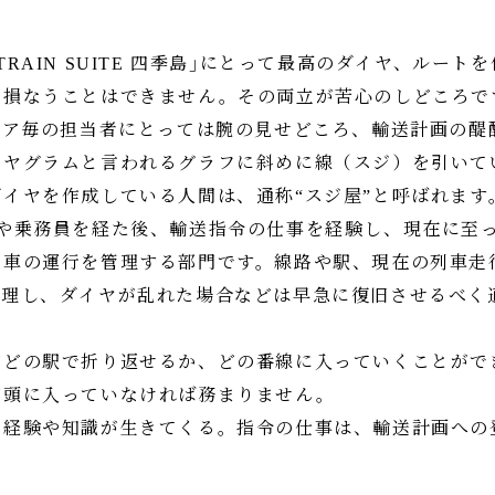
RAIN SUITE 四季島｣にとって最高のダイヤ、ルート
を損なうことはできません。その両立が苦心のしどころで
リア毎の担当者にとっては腕の見せどころ、輸送計画の醍
イヤグラムと言われるグラフに斜めに線（スジ）を引いて
イヤを作成している人間は、通称“スジ屋”と呼ばれます
員や乗務員を経た後、輸送指令の仕事を経験し、現在に至
列車の運行を管理する部門です。線路や駅、現在の列車走
管理し、ダイヤが乱れた場合などは早急に復旧させるべく
がどの駅で折り返せるか、どの番線に入っていくことがで
が頭に入っていなければ務まりません。
た経験や知識が生きてくる。指令の仕事は、輸送計画への