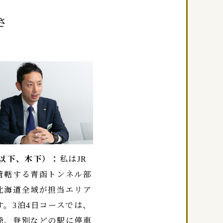
さ
（以下、木下）：
私はJR
管轄する青函トンネル部
北海道全域が担当エリア
す。3泊4日コースでは、
爺、登別などの駅に停車