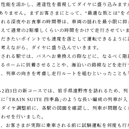
能を活かし、速達性を重視してダイヤに盛り込みますが｢TR
ありません。まずお客さまにとって、“最適な旅とは”を
かれる深夜やお食事の時間帯は、車両の揺れを最小限に抑
あえて通常の2割増しくらいの時間をかけて走行させてい
ただきたいポイントでも速度を落として運転できるように
く考えながら、ダイヤに盛り込んでいきます。
降される駅では、バスへお乗換えの際などに、なるべく階
きるホームに到着させることや、海沿いの路線などを走行
列車の向きを考慮し走行ルートを組むといったことも｢TRA
する2泊3日の新コースでは、岩手県遠野市を訪れるため、
｢TRAIN SUITE 四季島｣のような長い編成の列車が
。ダイヤ調整前に、各駅の図面を確認し、列車が問題なく
合わせを行いました。
後、お客さまが実際に乗車される前に試験運転を何度も行