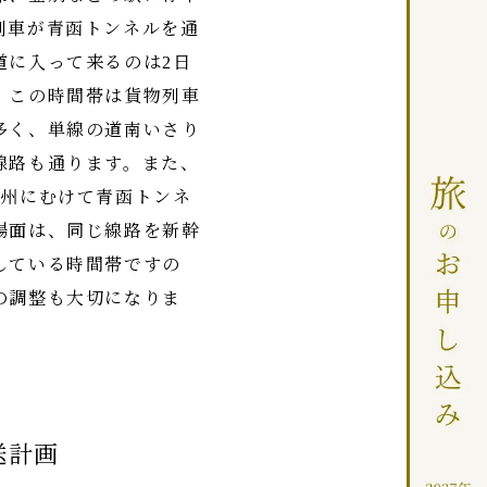
列車が青函トンネルを通
道に入って来るのは2日
。この時間帯は貨物列車
多く、単線の道南いさり
線路も通ります。また、
本州にむけて青函トンネ
場面は、同じ線路を新幹
している時間帯ですの
の調整も大切になりま
送計画