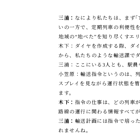
三浦：
なにより私たちは、まず｢T
いの一方で、定期列車の利便性
地域の“地べた”を知り尽くすエ
木下：ダイヤを作成する際、ダ
から、私たちのような輸送課でダ
三浦：ここにいる3人とも、駅
小笠原：輸送指令というのは、
スプレイを見ながら運行状態を
ます。
木下：
指令の仕事は、どの列車
路線の運行に関わる情報すべて
三浦：
輸送計画には指令で培っ
れませんね。