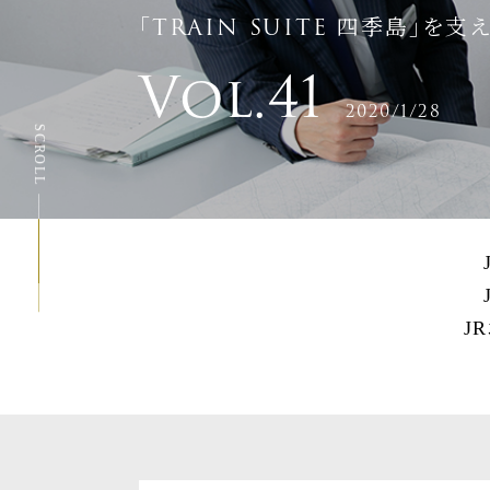
｢TRAIN SUITE 四季島｣を
Vol.41
2020/1/28
SCROLL
J