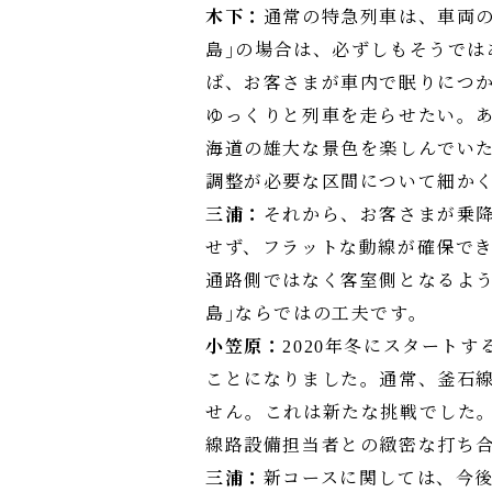
木下：
通常の特急列車は、車両の性
島｣の場合は、必ずしもそうでは
ば、お客さまが車内で眠りにつ
ゆっくりと列車を走らせたい。
海道の雄大な景色を楽しんでい
調整が必要な区間について細か
三浦：
それから、お客さまが乗
せず、フラットな動線が確保で
通路側ではなく客室側となるよう、
島｣ならではの工夫です。
小笠原：
2020年冬にスタート
ことになりました。通常、釜石線に
せん。これは新たな挑戦でした
線路設備担当者との緻密な打ち
三浦：
新コースに関しては、今