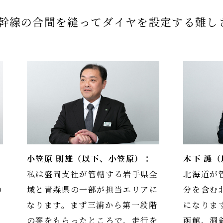
幹線の合間を縫ってダイヤを設定する難し
小笠原 則雄（以下、小笠原）：
木下 護
る
私は盛岡支社が管轄する岩手県全
北海道が
の
域と青森県の一部が担当エリアに
分を含む
で
なります。まず三浦から第一段階
になりま
の案をもらったところで、走行を
函館、洞