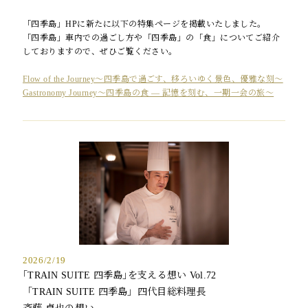
「四季島」HPに新たに以下の特集ページを掲載いたしました。
「四季島」車内での過ごし方や「四季島」の「食」についてご紹介
しておりますので、ぜひご覧ください。
Flow of the Journey〜四季島で過ごす、移ろいゆく景色、優雅な刻〜
Gastronomy Journey〜四季島の食 ― 記憶を刻む、一期一会の旅〜
2026/2/19
｢TRAIN SUITE 四季島｣を支える想い Vol.72
「TRAIN SUITE 四季島」四代目総料理長