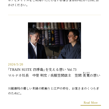
※ナビダイヤルをご利用いただけないお客さまは03-6231-7216にお
かけください。
2026/5/20
｢TRAIN SUITE 四季島｣を支える想い Vol.73
よしひろ
マルナカ社長 中里 明宏 / 呉服笠間店主 笠間
美寛
の想い
川越唐桟の優しい木綿の肌触りと江戸の粋を、お客さまのくつろぎ
のために。
Read More