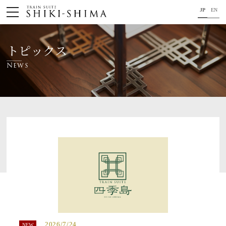
JP
EN
HOME
トピックス
車内のご紹介
News
旅の行程のご紹介
パンフレット・旅のお申し込み
オリジナル商品のご案内
連載コラム
地域をつなぐ懸け橋に。
コンセプト
プロジェクトメンバー
2026/7/24