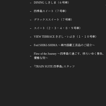
DINING しきしま（６号車）
四季島スイート（７号車）
デラックススイート（７号車）
スイート（２・３・４・８・９号車）
VIEW TERRACE きざし・いぶき（１・１０号車）
Feel SHIKI-SHIMA 〜車内搭載工芸品のご紹介〜
Flow of the Journey 〜四季島で過ごす、移ろいゆく景色、
優雅な刻〜
｢TRAIN SUITE 四季島｣スタッフ