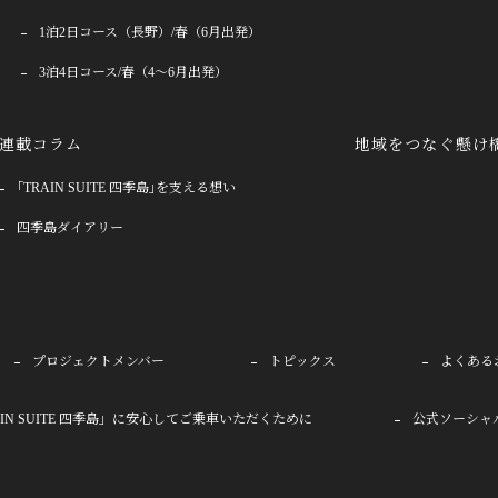
1泊2日コース（長野）/春（6月出発）
3泊4日コース/春（4〜6月出発）
連載コラム
地域をつなぐ懸け
｢TRAIN SUITE 四季島｣を支える想い
四季島ダイアリー
プロジェクトメンバー
トピックス
よくある
AIN SUITE 四季島」に安心してご乗車いただくために
公式ソーシャ