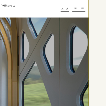
連載コラム
A
JP
EN
A
に