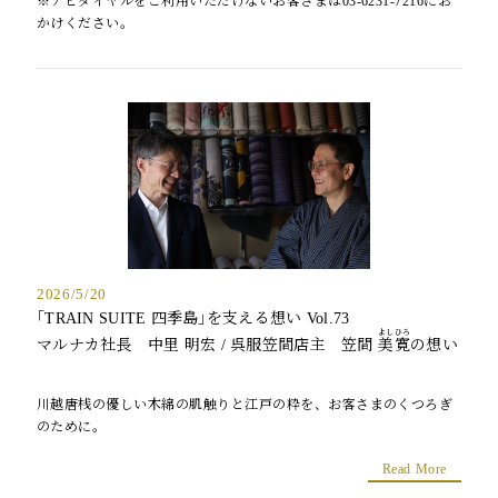
※ナビダイヤルをご利用いただけないお客さまは03-6231-7216にお
かけください。
2026/5/20
｢TRAIN SUITE 四季島｣を支える想い Vol.73
よしひろ
マルナカ社長 中里 明宏 / 呉服笠間店主 笠間
美寛
の想い
川越唐桟の優しい木綿の肌触りと江戸の粋を、お客さまのくつろぎ
のために。
Read More