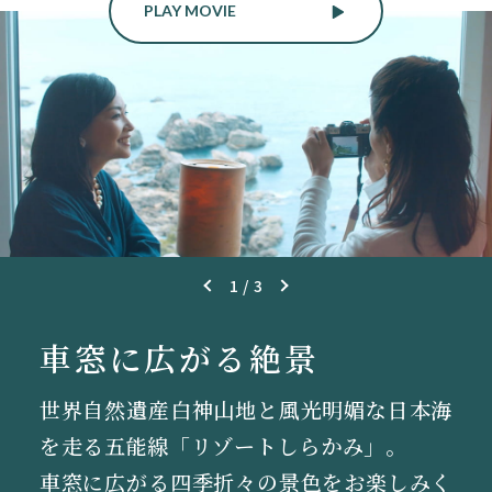
PLAY MOVIE
1
/
3
絶景とグルメで
自然との共生
車窓に広がる絶景
自然との共生
車窓に広がる絶景
“ここでしかあじわえない旅”を
｢ごのたび(うけとりっ
自然との共生を目指し、ハイブリッドシス
世界自然遺産白神山地と風光明媚な日本海
自然との共生を目指し、ハイブリッドシス
世界自然遺産白神山地と風光明媚な日本海
テムを採用した｢リゾートしらかみ『橅』
を走る五能線「リゾートしらかみ」。
テムを採用した｢リゾートしらかみ『橅』
を走る五能線「リゾートしらかみ」。
ぷ)｣
編成｣は、橅の木立ちをグラデーションで
車窓に広がる四季折々の景色をお楽しみく
編成｣は、橅の木立ちをグラデーションで
車窓に広がる四季折々の景色をお楽しみく