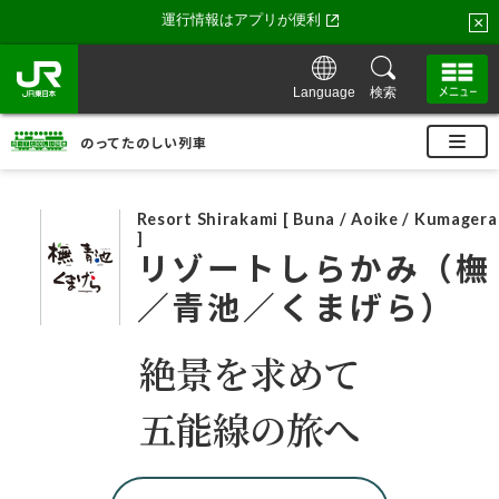
運行情報はアプリが便利
×
Language
検索
のってたのしい列車
リゾートしらかみ（橅
／青池／くまげら）
絶景を求めて
五能線の旅へ