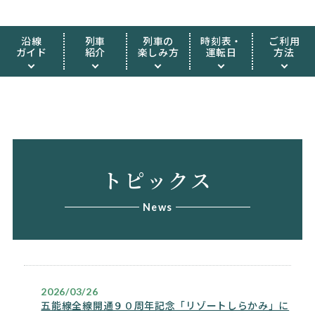
沿線
列車
列車の
時刻表・
ご利用
ガイド
紹介
楽しみ方
運転日
方法
トピックス
News
2026/03/26
五能線全線開通９０周年記念「リゾートしらかみ」に