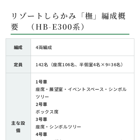
リゾートしらかみ「橅」編成概
要 （HB-E300系）
編成
4両編成
定員
142名（座席106名、半個室4名×9=36名）
1号車
座席・展望室・イベントスペース・シンボル
ツリー
2号車
ボックス席
3号車
主な設
座席・
シンボルツリー
備
4号車