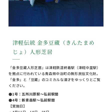
津軽伝統 金多豆蔵（きんたまめ
じょ）人形芝居
「金多豆蔵人形芝居」は津軽鉄道終着駅（津軽中里駅）
を拠点に行われている青森県中泊町の無形民俗文化財。
「金多」と「豆蔵」のコミカルな漫才をゆっくりとご覧
ください。
●1号：五所川原駅〜弘前駅間
●4号：新青森駅〜弘前駅間
【実施日】
・4月11日、18日、25日