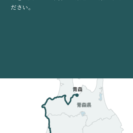
スマートフォンから事前に沿線のおいしい
表現し、ナチュラルなグリーンの濃淡で優
ださい。
表現し、ナチュラルなグリーンの濃淡で優
ださい。
お店の商品を予約・決済し、乗車当日に駅
しい木漏れ日を感じさせるデザイン。内装
しい木漏れ日を感じさせるデザイン。内装
のホームなどで受け取りいただけるサービ
には秋田産の杉や青森ヒバなど沿線の木材
には秋田産の杉や青森ヒバなど沿線の木材
スです。
をふんだんに取り入れ、温かみと安らぎを
をふんだんに取り入れ、温かみと安らぎを
演出します。
演出します。
ご予約はこちら
詳しくはこちら
詳しくはこちら