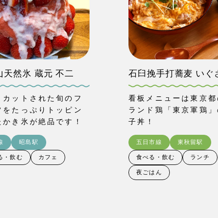
山天然氷 蔵元 不二
石臼挽手打蕎麦 いぐ
くカットされた旬のフ
看板メニューは東京都
ツをたっぷりトッピン
ランド鶏「東京軍鶏」
たかき氷が絶品です！
子丼！
線
昭島駅
五日市線
東秋留駅
る・飲む
カフェ
食べる・飲む
ランチ
夜ごはん