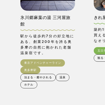
氷川郷麻葉の湯 三河屋旅
きれ
館
築約
買え
駅から徒歩約7分の好立地に
なオ
ある、創業200年を誇る奥
多摩の自然に抱かれた老舗
五日
温泉宿です。
観る
東京アドベンチャーライン
奥多摩駅
泊まる・癒やされる
温泉
ホテル