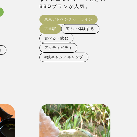
BBQプランが人気。
東京アドベンチャーライン
古里駅
遊ぶ・体験する
食べる・飲む
アクティビティ
山
#鉄キャン／キャンプ