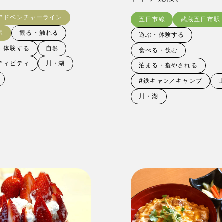
アドベンチャーライン
五日市線
武蔵五日市駅
駅
観る・触れる
遊ぶ・体験する
・体験する
自然
食べる・飲む
ティビティ
川・湖
泊まる・癒やされる
#鉄キャン／キャンプ
川・湖