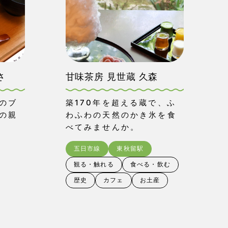
さ
甘味茶房 見世蔵 久森
のブ
築170年を超える蔵で、ふ
の親
わふわの天然のかき氷を食
べてみませんか。
五日市線
東秋留駅
観る・触れる
食べる・飲む
歴史
カフェ
お土産