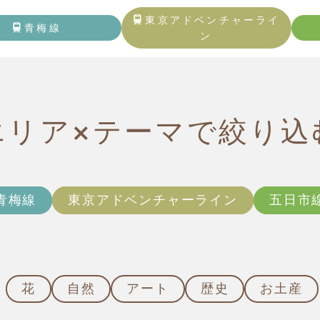
トップページ
東京アドベンチャーライ
青梅線
ン
青梅線
東京アドベンチャーライン
エリア×テーマで絞り込
五日市線
記事一覧
青梅線
東京アドベンチャーライン
五日市
観る・触れる
遊ぶ・体験する
花
自然
アート
歴史
お土産
食べる・飲む