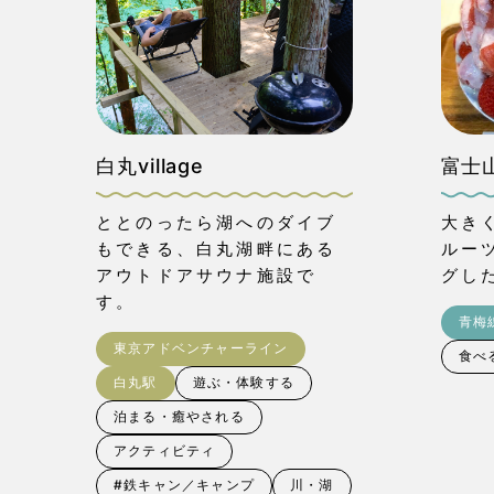
白丸village
富士
ととのったら湖へのダイブ
大き
もできる、白丸湖畔にある
ルー
アウトドアサウナ施設で
グし
す。
青梅
東京アドベンチャーライン
食べ
白丸駅
遊ぶ・体験する
泊まる・癒やされる
アクティビティ
#鉄キャン／キャンプ
川・湖