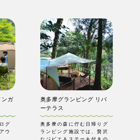
インガ
奥多摩グランピング リバ
ーテラス
ログ
奥多摩の森に佇む日帰りグ
アウ
ランピング施設では、贅沢
なジビエ＆ステーキ付きの