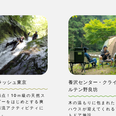
ラッシュ東京
養沢センター・クラ
ルテン野良坊
満点！10ｍ級の天然ス
ダーをはじめとする爽
木の温もりに包まれた
清流アクティビティに
ハウスが迎えてくれる
イ。
トドア施設。