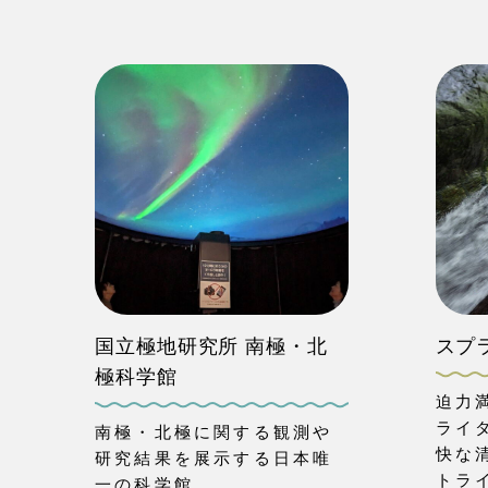
国立極地研究所 南極・北
スプ
極科学館
迫力
ライ
南極・北極に関する観測や
快な
研究結果を展示する日本唯
トラ
一の科学館。