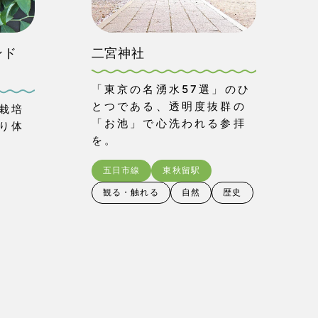
ンド
二宮神社
「東京の名湧水57選」のひ
とつである、透明度抜群の
栽培
「お池」で心洗われる参拝
り体
を。
五日市線
東秋留駅
観る・触れる
自然
歴史