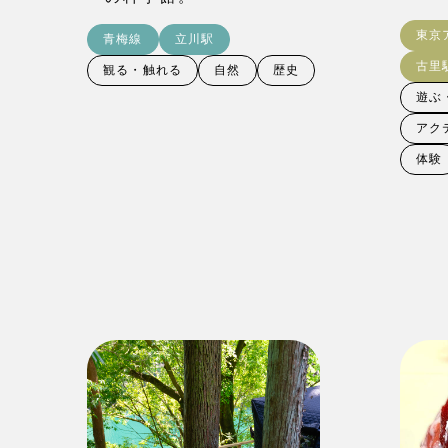
東京
青梅線
立川駅
古里
観る・触れる
自然
歴史
遊ぶ
アク
体験