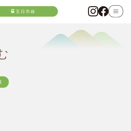
五日市線
む
線