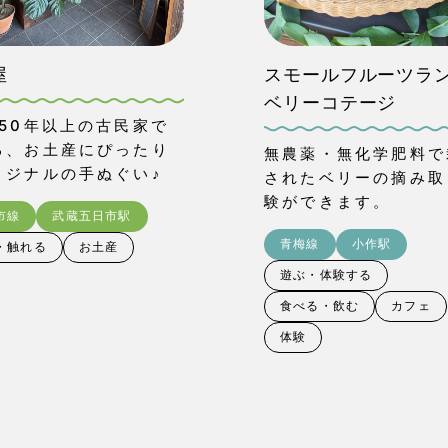
屋
スモールフルーツラ
ベリーコテージ
150年以上の古民家で
る、お土産にぴったり
無農薬・無化学肥料で
リジナルの手ぬぐい♪
されたベリーの摘み取
験ができます。
市線
武蔵五日市駅
青梅線
小作駅
・触れる
お土産
遊ぶ・体験する
食べる・飲む
カフェ
体験