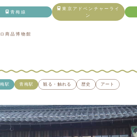
トップページ
東京アドベンチャーライ
青梅線
ン
青梅線
ロ商品博物館
東京アドベンチャーライン
五日市線
記事一覧
青梅駅
青梅駅
観る・触れる
歴史
アート
観る・触れる
遊ぶ・体験する
食べる・飲む