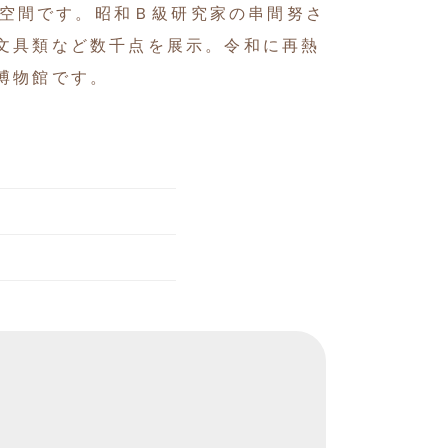
な空間です。昭和Ｂ級研究家の串間努さ
文具類など数千点を展示。令和に再熱
博物館です。