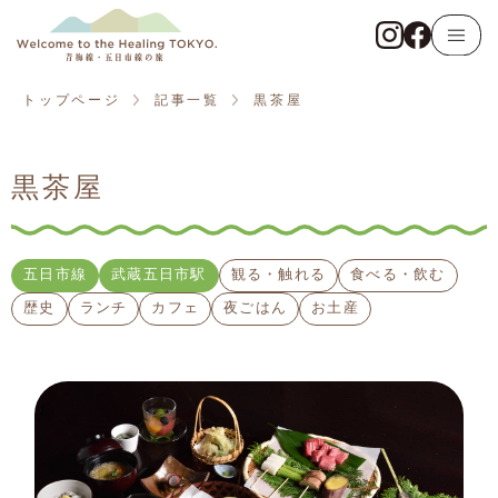
トップページ
青梅線
トップページ
記事一覧
黒茶屋
東京アドベンチャーライン
黒茶屋
五日市線
記事一覧
五日市線
武蔵五日市駅
観る・触れる
食べる・飲む
歴史
ランチ
カフェ
夜ごはん
お土産
観る・触れる
遊ぶ・体験する
食べる・飲む
泊まる・癒やされる