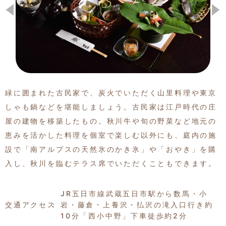
季節の特集記事
緑に囲まれた古民家で、炭火でいただく山里料理や東京
しゃも鍋などを堪能しましょう。古民家は江戸時代の庄
屋の建物を移築したもの。秋川牛や旬の野菜など地元の
恵みを活かした料理を個室で楽しむ以外にも、庭内の施
設で「南アルプスの天然氷のかき氷」や「おやき」を購
入し、秋川を臨むテラス席でいただくこともできます。
JR五日市線武蔵五日市駅から数馬・小
交通アクセス
岩・藤倉・上養沢・払沢の滝入口行き約
10分「西小中野」下車徒歩約2分