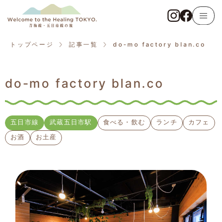
トップページ
青梅線
トップページ
記事一覧
do-mo factory blan.co
東京アドベンチャーライン
do-mo factory blan.co
五日市線
記事一覧
五日市線
武蔵五日市駅
食べる・飲む
ランチ
カフェ
お酒
お土産
観る・触れる
遊ぶ・体験する
食べる・飲む
泊まる・癒やされる