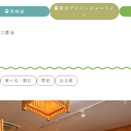
トップページ
東京アドベンチャーライ
青梅線
ン
青梅線
ゴ醬油
東京アドベンチャーライン
五日市線
記事一覧
食べる・飲む
歴史
お土産
観る・触れる
遊ぶ・体験する
食べる・飲む