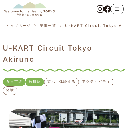
トップページ
青梅線
トップページ
記事一覧
U-KART Circuit Tokyo Aki
東京アドベンチャーライン
U-KART Circuit Tokyo
五日市線
Akiruno
記事一覧
観る・触れる
五日市線
秋川駅
遊ぶ・体験する
アクティビティ
体験
遊ぶ・体験する
食べる・飲む
泊まる・癒やされる