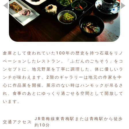
季節の特集記事
倉庫として使われていた100年の歴史を持つ石蔵をリノ
ベーションしたレストラン。「ふだんのごちそう」をコ
ンセプトに、地元野菜を丁寧に調理した、体に優しいラ
ンチが味わえます。2階のギャラリーは地元の作家を中
心に作品展を開催。展示のない時はハンモックが吊るさ
れ、食事のあとにゆっくり過ごせる空間として開放して
います。
JR青梅線東青梅駅または青梅駅から徒歩
交通アクセス
約10分