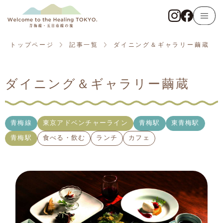
トップページ
青梅線
トップページ
記事一覧
ダイニング＆ギャラリー繭蔵
東京アドベンチャーライン
ダイニング＆ギャラリー繭蔵
五日市線
記事一覧
青梅線
東京アドベンチャーライン
青梅駅
東青梅駅
青梅駅
食べる・飲む
ランチ
カフェ
観る・触れる
遊ぶ・体験する
食べる・飲む
泊まる・癒やされる