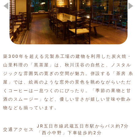
季節の特集記事
築300年を超える元製糸工場の建物を利用した炭火焼・
山里料理の「黒茶屋」は、秋川渓谷の自然と、ノスタル
ジックな雰囲気の寛ぎの空間が魅力。併設する「茶房 糸
屋」では、絵画のような窓外の景色を眺めながらいただ
くコーヒーは一息つくのにぴったり。「季節の果物と甘
酒のスムージー」など、優しい甘さが嬉しい甘味や飲み
物なども揃っています。
JR五日市線武蔵五日市駅からバス約7分
交通アクセス
「西小中野」下車徒歩約2分