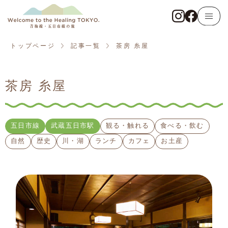
トップページ
青梅線
トップページ
記事一覧
茶房 糸屋
東京アドベンチャーライン
茶房 糸屋
五日市線
記事一覧
五日市線
武蔵五日市駅
観る・触れる
食べる・飲む
自然
歴史
川・湖
ランチ
カフェ
お土産
観る・触れる
遊ぶ・体験する
食べる・飲む
泊まる・癒やされる