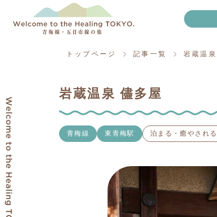
トップページ
記事一覧
岩蔵温泉
岩蔵温泉 儘多屋
青梅線
東青梅駅
泊まる・癒やされ