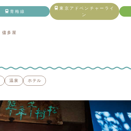
トップページ
東京アドベンチャーライ
青梅線
ン
青梅線
 儘多屋
東京アドベンチャーライン
五日市線
記事一覧
る
温泉
ホテル
観る・触れる
遊ぶ・体験する
食べる・飲む