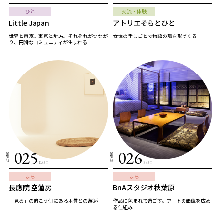
ひと
交流・体験
Little Japan
アトリエそらとひと
世界と東京。東京と地方。それぞれがつなが
女性の手しごとで物語の環を形づくる
り、円滑なコミュニティが生まれる
025
026
2019.07
2019.08
EAST
EAST
まち
まち
長應院 空蓮房
BnAスタジオ秋葉原
「見る」の向こう側にある本質との邂逅
作品に包まれて過ごす。アートの価値を広め
る仕組み