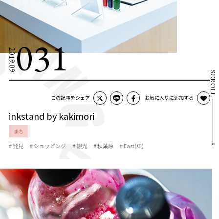
031
2019.09
SCROLL
この記事をシェア
お気に入りに追加する
inkstand by kakimori
まち
# 発見
# ショッピング
# 観光
# 秋葉原
# East(東)