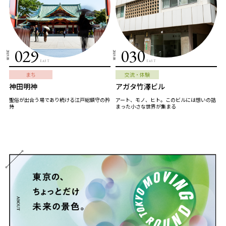
029
030
2019.08
2019.08
EAST
EAST
まち
交流・体験
神田明神
アガタ竹澤ビル
聖俗が出合う場であり続ける江戸総鎮守の矜
アート、モノ、ヒト。このビルには想いの詰
持
まった小さな世界が集まる