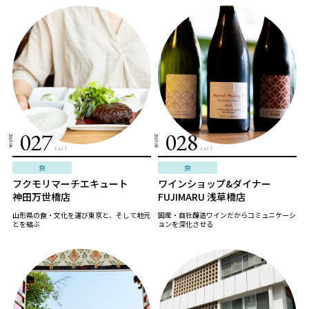
027
028
2019.08
2019.08
EAST
EAST
食
食
フクモリマーチエキュート
ワインショップ&ダイナー
神田万世橋店
FUJIMARU 浅草橋店
山形県の食・文化を運び東京と、そして地元
国産・自社醸造ワインだからコミュニケーシ
とを結ぶ
ョンを深化させる