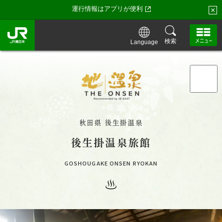
運行情報はアプリが便利
×
検索
Language
「地・温泉」トップ
「地・温泉」が特別な理由
秋田県 後生掛温泉
後生掛温泉旅館
「地・温泉」の湯守たち・お宿一覧
GOSHOUGAKE ONSEN RYOKAN