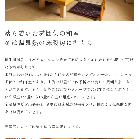
落ち着いた雰囲気の和室
冬は温泉熱の床暖房に温もる
後生掛温泉にはバリエーション豊かで旅のスタイルに合わせた滞在が可能
な客室があります。
本館には畳が心地よい6畳から12畳の和室やシングルルーム、ツインベッ
ド付きの和洋室があり、山側の部屋では四季折々の美しい景観を楽しむこ
とができます。また、新館には家族やグループでの滞在に適した広々とし
た和洋室や8畳から15畳の和室が用意されています。
全室禁煙でWi-Fi完備、冬季には床暖房が完備され、快適さと伝統的な趣
を兼ね備えています。
※客室によって内装や広さ等は変わります。