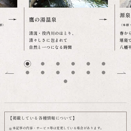
源泉
鷹の湯温泉
館）
（本館
清流・役内川のほとり、
春か
清々しさに包まれて
堪能
自然と一つになる時間
八幡
【掲載している各種情報について】
本記事の内容・サービス等は変更している場合があります。