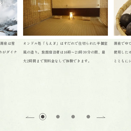
の源泉は雪
オンドル処「もえぎ」はすだれで仕切られた半個室
源泉でゆ
りがダイナ
風の造り。旅館宿泊者は16時〜21時30分の間、最
使用した
大2時間まで別料金なしで体験できます。
とともに