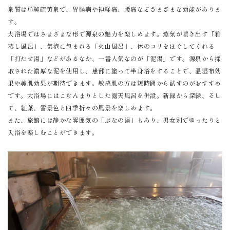
泉質は単純硫黄泉で、胃腸病や神経痛、腰痛などさまざまな効能がありま
す。
大浴場ではさまざまな形で源泉の魅力を楽しめます。蒸気が噴き出す「箱
蒸し風呂」、気泡に包まれる「火山風呂」、体のコリをほぐしてくれる
「打たせ湯」などがあるなか、一番人気なのが「泥湯」です。源泉から採
取された濃厚な泥を使用し、患部に塗って半身浴をすることで、温湿布効
果や美肌効果が期待できます。敏感肌の方は短時間から試すのがおすすめ
です。大浴場にはこぢんまりとした露天風呂を併設。新緑から深緑、そし
て、紅葉、雪景色と四季折々の風景を楽しめます。
また、旅館には静かな雰囲気の「ぶなの湯」もあり、男女別でゆったりと
入浴を楽しむことができます。