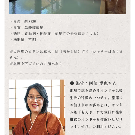
・泉温：約88度
・泉質：単純硫黄泉
・効能：胃腸病・神経痛（源泉での分析結果による）
・湧出量：不明
※大浴場のカランは真水・湯（沸かし湯）です（シャワーはありま
せん）。
※温度を下げるために加水あり
● 湯守：阿部 愛恵さん
地熱で床を温めるオンドルは後
生掛の特徴の一つです。旅館に
お泊まりのお客さまは、オンド
ル処「もえぎ」にて気軽に後生
掛式のオンドルを体験いただけ
ます。ぜひ、ご利用ください。