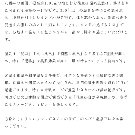
八幡平の西側、標高約1000mの地に佇む後生掛温泉旅舘は、湯けむり
に包まれる秘湯の一軒宿です。300年以上の歴史を持つこの温泉地
は、地熱を利用したオンドルが名物で、体を芯から温め、新陳代謝を
促進する癒しの場として知られています。オンドル処「もえぎ」で
は、心地よい温もりに包まれながら、静かに時をお過ごしいただけま
す。
温泉は「泥湯」「火山風呂」「箱蒸し風呂」など多彩な7種類が楽し
め、特に「泥湯」は美肌効果が高く、肌が滑らかになると評判です。
客室は和室や和洋室など多様で、モダンな快適さと伝統的な趣が調
和。食事は半個室スタイルで提供され、秋田の郷土料理や創作和食が
堪能できます。特に自家製スープで煮込むきりたんぽ鍋は絶品です。
周辺では火山活動を間近で観察できる「後生掛自然研究路」や、冬季
にはスノーアクティビティも楽しめます。
心身ともにリフレッシュできるこの宿で、のんびり温泉三昧をお楽し
みください。