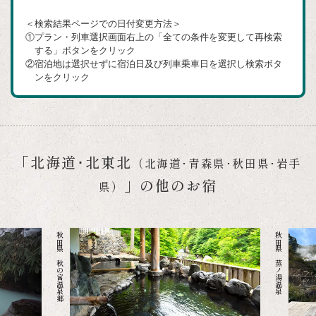
イ
＜検索結果ページでの日付変更方法＞
ン
①プラン・列車選択画面右上の「全ての条件を変更して再検索
ド
する」ボタンをクリック
②宿泊地は選択せずに宿泊日及び列車乗車日を選択し検索ボタ
ウ
ンをクリック
で
開
き
ま
「北海道･北東北
（北海道･青森県･秋田県･岩手
す
」の他のお宿
県）
秋田県 秋の宮温泉郷
秋田県 蒸ノ湯温泉