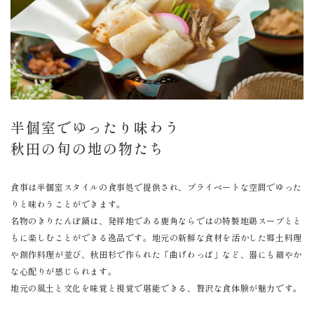
半個室でゆったり味わう
秋田の旬の地の物たち
食事は半個室スタイルの食事処で提供され、プライベートな空間でゆった
りと味わうことができます。
名物のきりたんぽ鍋は、発祥地である鹿角ならではの特製地鶏スープとと
もに楽しむことができる逸品です。地元の新鮮な食材を活かした郷土料理
や創作料理が並び、秋田杉で作られた「曲げわっぱ」など、器にも細やか
な心配りが感じられます。
地元の風土と文化を味覚と視覚で堪能できる、贅沢な食体験が魅力です。