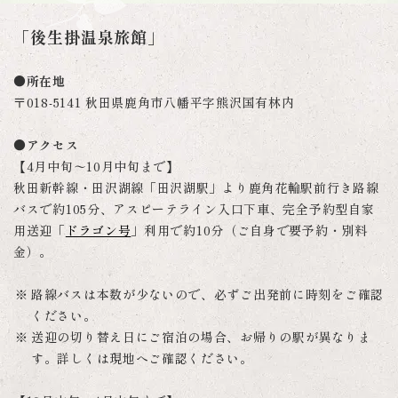
「後生掛温泉旅館」
●所在地
〒018-5141 秋田県鹿角市八幡平字熊沢国有林内
●アクセス
【4月中旬〜10月中旬まで】
秋田新幹線・田沢湖線「田沢湖駅」より鹿角花輪駅前行き路線
バスで約105分、アスピーテライン入口下車、完全予約型自家
用送迎「
ドラゴン号
」利用で約10分（ご自身で要予約・別料
金）。
路線バスは本数が少ないので、必ずご出発前に時刻をご確認
ください。
送迎の切り替え日にご宿泊の場合、お帰りの駅が異なりま
す。詳しくは現地へご確認ください。