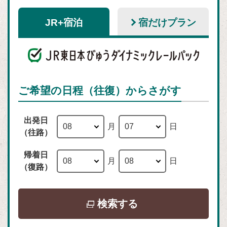
JR+宿泊
宿だけプラン
ご希望の日程（往復）からさがす
出発日
月
日
（往路）
帰着日
月
日
（復路）
別
検索する
ウ