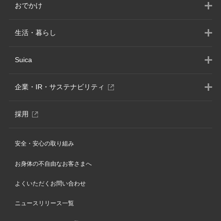
おでかけ
生活・暮らし
Suica
別
企業・IR・サステナビリティ
ウ
ィ
別
採用
ン
ウ
ド
ィ
ウ
安全・安心の取り組み
ン
で
ド
開
お身体の不自由なお客さまへ
ウ
き
で
ま
よくいただくお問い合わせ
開
す
き
ニュースリリース一覧
ま
す