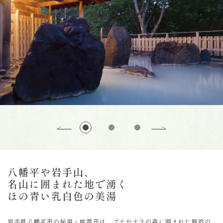
八幡平や岩手山、
名山に囲まれた地で湧く
ほの青い乳白色の美湯
岩手県八幡平市の秘湯・峡雲荘は、ブナやナラの森に囲まれた静寂の