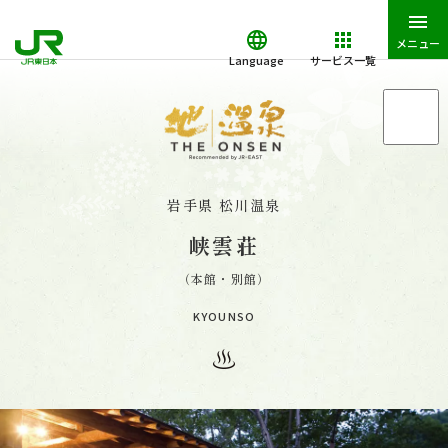
メニュー
Language
サービス一覧
「地・温泉」トップ
「地・温泉」が特別な理由
岩手県 松川温泉
峡雲荘
「地・温泉」の湯守たち・お宿一覧
（本館・別館）
KYOUNSO