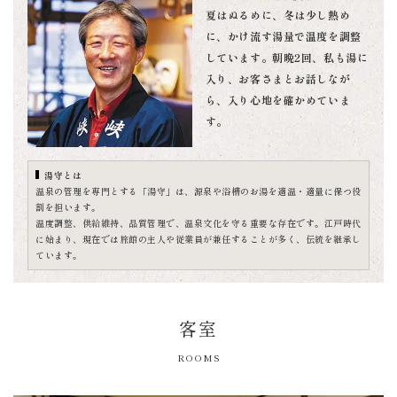
夏はぬるめに、冬は少し熱め
に、かけ流す湯量で温度を調整
しています。朝晩2回、私も湯に
入り、お客さまとお話しなが
ら、入り心地を確かめていま
す。
湯守とは
温泉の管理を専門とする「湯守」は、源泉や浴槽のお湯を適温・適量に保つ役
割を担います。
温度調整、供給維持、品質管理で、温泉文化を守る重要な存在です。江戸時代
に始まり、現在では旅館の主人や従業員が兼任することが多く、伝統を継承し
ています。
客室
ROOMS