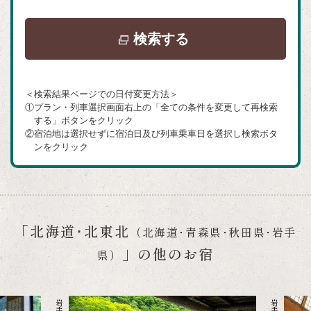
別
検索する
ウ
イ
＜検索結果ページでの日付変更方法＞
ン
①プラン・列車選択画面右上の「全ての条件を変更して再検索
ド
する」ボタンをクリック
②宿泊地は選択せずに宿泊日及び列車乗車日を選択し検索ボタ
ウ
ンをクリック
で
開
き
ま
「北海道･北東北
（北海道･青森県･秋田県･岩手
す
」の他のお宿
県）