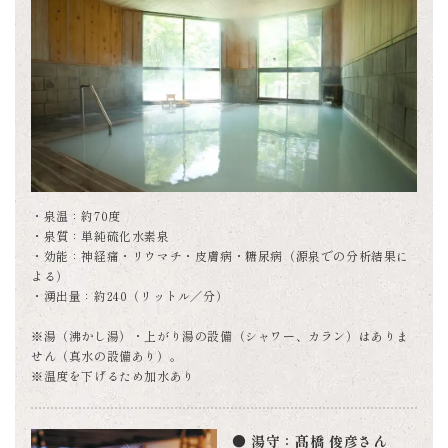
・泉温：約70度
・泉質：単純硫化水素泉
・効能：神経痛・リウマチ・皮膚病・糖尿病（源泉での分析結果に
よる）
・湧出量：約240（リットル／分）
※湯（沸かし湯）・上がり湯の設備（シャワー、カラン）はありま
せん（真水の設備あり）。
※温度を下げるため加水あり
● 湯守：髙橋 俊彦さん