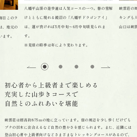
八幡平山頂の遊歩道は人気コースの一つ。春の雪解
峡雲荘の
けとともに現れる鏡沼の「八幡平ドラゴンアイ」
キングも
毎日このラ
は、運が良ければ5月中旬〜6月中旬頃見られま
山口は峡
は、地元の
す。
います。
※見頃の時季は年により変わります。
初心者から上級者まで楽しめる
充実した山歩きコースで
自然とのふれあいを堪能
峡雲荘は標高約875mの地に立っています。宿の周辺を少し歩くだけでも
ブナの巨木に出合えるなど自然の豊かさを感じられます。また、近隣には
登山初心者や上級者向けなどさまざまなトレッキングコースがあるので、