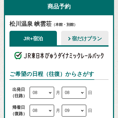
商品予約
松川温泉 峡雲荘
（本館・別館）
JR+宿泊
宿だけプラン
ご希望の日程（往復）からさがす
出発日
月
日
（往路）
帰着日
月
日
（復路）