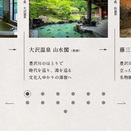
岩手県 大沢温泉
岩手県 鉛温泉
大沢温泉 山水閣
藤三
（新館）
豊沢川のほとりで
豊沢
時代を巡り、湯を巡る
立っ
文化人ゆかりの湯宿へ
名物