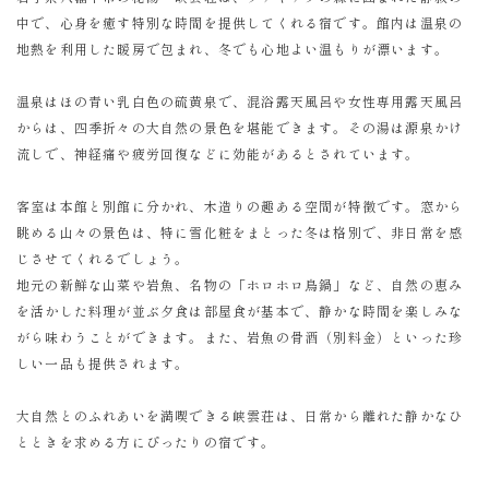
中で、心身を癒す特別な時間を提供してくれる宿です。館内は温泉の
地熱を利用した暖房で包まれ、冬でも心地よい温もりが漂います。
温泉はほの青い乳白色の硫黄泉で、混浴露天風呂や女性専用露天風呂
からは、四季折々の大自然の景色を堪能できます。その湯は源泉かけ
流しで、神経痛や疲労回復などに効能があるとされています。
客室は本館と別館に分かれ、木造りの趣ある空間が特徴です。窓から
眺める山々の景色は、特に雪化粧をまとった冬は格別で、非日常を感
じさせてくれるでしょう。
地元の新鮮な山菜や岩魚、名物の「ホロホロ鳥鍋」など、自然の恵み
を活かした料理が並ぶ夕食は部屋食が基本で、静かな時間を楽しみな
がら味わうことができます。また、岩魚の骨酒（別料金）といった珍
しい一品も提供されます。
大自然とのふれあいを満喫できる峡雲荘は、日常から離れた静かなひ
とときを求める方にぴったりの宿です。