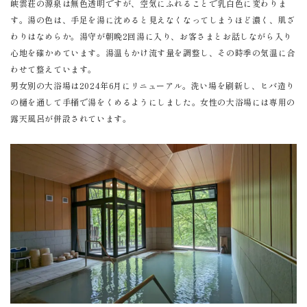
峡雲荘の源泉は無色透明ですが、空気にふれることで乳白色に変わりま
す。湯の色は、手足を湯に沈めると見えなくなってしまうほど濃く、肌ざ
わりはなめらか。湯守が朝晩2回湯に入り、お客さまとお話しながら入り
心地を確かめています。湯温もかけ流す量を調整し、その時季の気温に合
わせて整えています。
男女別の大浴場は2024年6月にリニューアル。洗い場を刷新し、ヒバ造り
の樋を通して手桶で湯をくめるようにしました。女性の大浴場には専用の
露天風呂が併設されています。