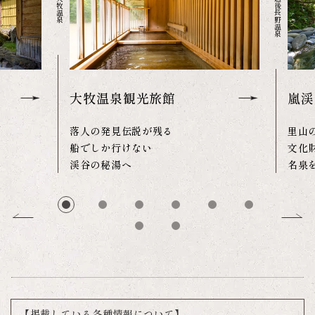
新潟県 越後長野温泉
大牧温泉観光旅館
嵐渓
落人の発見伝説が残る
里山
船でしか行けない
文化
渓谷の秘湯へ
名泉
【掲載している各種情報について】