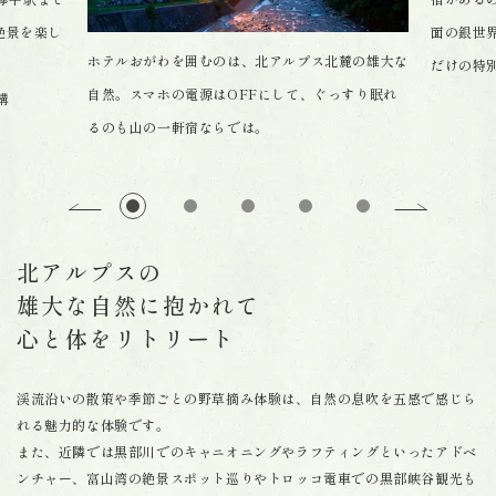
絶景を楽し
面の銀世
ホテルおがわを囲むのは、北アルプス北麓の雄大な
だけの特
自然。スマホの電源はOFFにして、ぐっすり眠れ
構
るのも山の一軒宿ならでは。
北アルプスの
雄大な自然に抱かれて
心と体をリトリート
渓流沿いの散策や季節ごとの野草摘み体験は、自然の息吹を五感で感じら
れる魅力的な体験です。
また、近隣では黒部川でのキャニオニングやラフティングといったアドベ
ンチャー、富山湾の絶景スポット巡りやトロッコ電車での黒部峡谷観光も