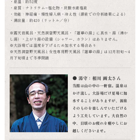
・泉温：約52度
・泉質：ナトリウム−塩化物・炭酸水素塩泉
・効能：神経痛・慢性婦人病・冷え性（源泉での分析結果による）
・湧出量：約420（リットル／分）
※露天岩風呂・天然洞窟野天風呂・「蓮華の湯」に真水・湯（沸か
し湯）・上がり湯の設備（シャワー、カラン）はありません。
※大浴場では温度を下げるため加水する場合あり
※天然洞窟野天風呂と女性専用野天風呂「蓮華の湯」は12月初旬～4
月下旬頃まで冬季閉鎖
● 湯守：相川 画太さん
当館は山の中の一軒宿。温泉は
かけ流し。大浴場だけ夏場に加
水することがありますが、源泉
そのものを楽しんでいただける
よう工夫しています。大自然の
中、日頃のお疲れを癒やしにお
越しくださいませ。