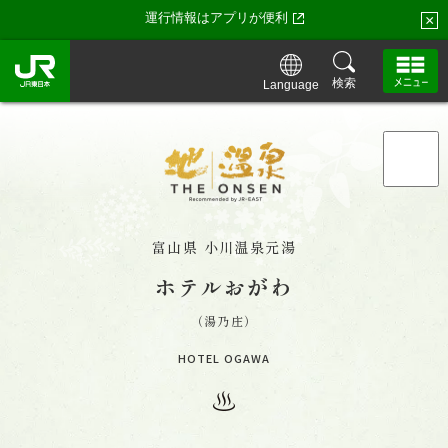
運行情報はアプリが便利
×
検索
Language
「地・温泉」トップ
「地・温泉」が特別な理由
富山県 小川温泉元湯
ホテルおがわ
「地・温泉」の湯守たち・お宿一覧
（湯乃庄）
HOTEL OGAWA