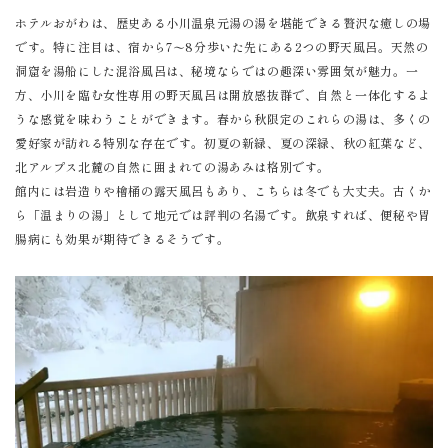
ホテルおがわは、歴史ある小川温泉元湯の湯を堪能できる贅沢な癒しの場
です。特に注目は、宿から7〜8分歩いた先にある2つの野天風呂。天然の
洞窟を湯船にした混浴風呂は、秘境ならではの趣深い雰囲気が魅力。一
方、小川を臨む女性専用の野天風呂は開放感抜群で、自然と一体化するよ
うな感覚を味わうことができます。春から秋限定のこれらの湯は、多くの
愛好家が訪れる特別な存在です。初夏の新緑、夏の深緑、秋の紅葉など、
北アルプス北麓の自然に囲まれての湯あみは格別です。
館内には岩造りや檜桶の露天風呂もあり、こちらは冬でも大丈夫。古くか
ら「温まりの湯」として地元では評判の名湯です。飲泉すれば、便秘や胃
腸病にも効果が期待できるそうです。