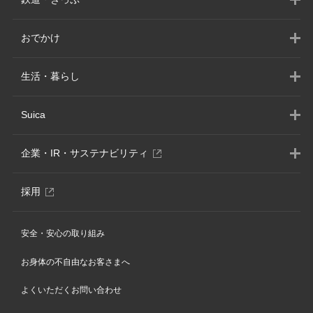
おでかけ
生活・暮らし
Suica
別
企業・IR・サステナビリティ
ウ
ィ
別
採用
ン
ウ
ド
ィ
ウ
安全・安心の取り組み
ン
で
ド
開
お身体の不自由なお客さまへ
ウ
き
で
ま
よくいただくお問い合わせ
開
す
き