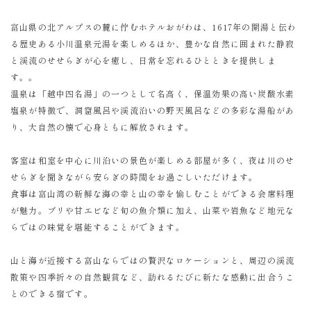
富山県の北アルプスの麓に佇むホテルおがわは、1617年の開湯と伝わ
る歴史ある小川温泉元湯を楽しめるほか、豊かな自然に囲まれた静寂
と渓流のせせらぎが心を癒し、日常を忘れるひとときを提供しま
す。。
温泉は「越中四名湯」の一つとして名高く、保温効果の高い炭酸水素
塩泉が特徴で、洞窟風呂や渓流沿いの野天風呂などの多彩な湯船があ
り、大自然の懐で心身ともに解放されます。
客室は和室を中心に川沿いの景色が楽しめる部屋が多く、夜は川のせ
せらぎを聞きながら安らぎの時間をお過ごしいただけます。
食事は富山湾の新鮮な海の幸と山の幸を愉しむことができる会席料理
が魅力。ブリや甘エビなど旬の魚介類に加え、山菜や岩魚など地元な
らではの味覚を堪能することができます。
山と海が近接する富山ならではの贅沢なロケーションと、周辺の渓流
散策や四季折々の自然観賞など、訪れるたびに新たな感動に出合うこ
とのできる宿です。