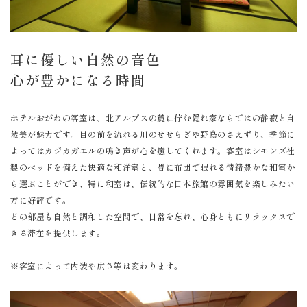
耳に優しい自然の音色
心が豊かになる時間
ホテルおがわの客室は、北アルプスの麓に佇む隠れ家ならではの静寂と自
然美が魅力です。目の前を流れる川のせせらぎや野鳥のさえずり、季節に
よってはカジカガエルの鳴き声が心を癒してくれます。客室はシモンズ社
製のベッドを備えた快適な和洋室と、畳に布団で眠れる情緒豊かな和室か
ら選ぶことができ、特に和室は、伝統的な日本旅館の雰囲気を楽しみたい
方に好評です。
どの部屋も自然と調和した空間で、日常を忘れ、心身ともにリラックスで
きる滞在を提供します。
※客室によって内装や広さ等は変わります。