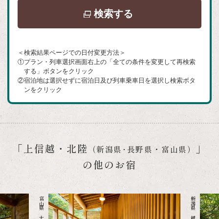
別
検索する
ウ
イ
＜検索結果ページでの日付変更方法＞
ン
①プラン・列車選択画面右上の「全ての条件を変更して再検索
ド
する」ボタンをクリック
②宿泊地は選択せずに宿泊日及び列車乗車日を選択し検索ボタ
ウ
ンをクリック
で
開
き
ま
「上信越・北陸
」
（新潟県･長野県・富山県）
す
の他のお宿
富山県 大牧温泉