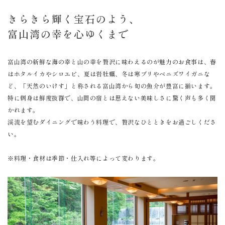
きらきら輝く宝石のよう、
富山湾の幸を心ゆくまで
富山湾の新鮮な海の幸と山の幸を贅沢に味わえるのが魅力のお食事は、春
はホタルイカやシロエビ、夏は岩牡蠣、冬は寒ブリやベニズワイガニな
ど、「天然のいけす」と称される富山湾から旬の魚介が豊富に揃います。
特に刺身は鮮度抜群で、山間の宿とは思えない美味しさに驚く声も多く聞
かれます。
渓流を望むダイニングで味わう料理で、贅沢なひとときをお過ごしくださ
い。
※料理・食材は季節・仕入れ等によって変わります。