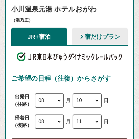
小川温泉元湯 ホテルおがわ
（湯乃庄）
JR+宿泊
宿だけプラン
ご希望の日程（往復）からさがす
出発日
月
日
（往路）
帰着日
月
日
（復路）