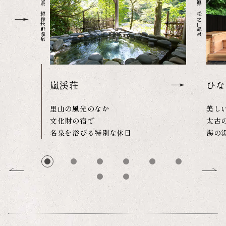
新潟県 越後長野温泉
新潟県 松之山温泉
嵐渓荘
ひな
里山の風光のなか
美し
文化財の宿で
太古
名泉を浴びる特別な休日
海の