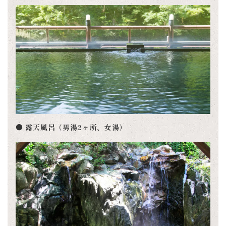
● 露天風呂（男湯2ヶ所、女湯）