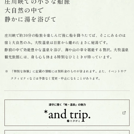
庄川峡での小さな船旅
大自然の中で
静かに湯を浴びて
庄川峡で約30分の船旅を楽しんだ後に船を降りたてば、そこにあるのは
宿と大自然のみ。大牧温泉は日常から離れたまさに秘湯です。
静寂の中で効能豊かな温泉を浴び、海や山の幸を堪能する贅沢。大牧温泉
観光旅館には、身も心も休まる特別なひとときが待っています。
「特別な体験」に記載の情報には別料金のものが含まれます。また、イベントやア
クティビティなどは予告なく変更・中止になることがあります。