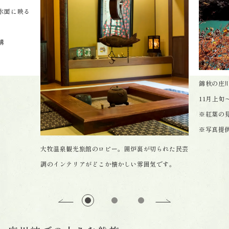
水面に映る
錦秋の庄
11月上旬
構
※紅葉の
※写真提
大牧温泉観光旅館のロビー。囲炉裏が切られた民芸
調のインテリアがどこか懐かしい雰囲気です。