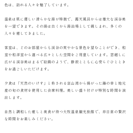
色は、訪れる人々を魅了しています。
温泉は肌に優しい滑らかな湯が特徴で、露天風呂からは雄大な渓谷美
を一望できます。その湯は古くから湯治場として親しまれ、多くの
人々を癒してきました。
客室は、どのお部屋からも渓谷の爽やかな景色を望むことができ、和
室や和洋室から選べる広々とした空間をご用意しています。窓越しに
広がる渓谷美はまるで絵画のようで、静寂とともに心安らぐひととき
をお過ごしいただけます。
夕食は「天然のいけす」と称される富山湾から揚がった海の幸と地元
産の旬の食材を使用した会席料理。美しい盛り付けが特別な時間を演
出します。
自然と調和した癒しと美食が待つ大牧温泉観光旅館で、非日常の贅沢
な時間をお楽しみください。