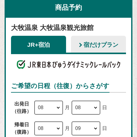
商品予約
大牧温泉 大牧温泉観光旅館
JR+宿泊
宿だけプラン
ご希望の日程（往復）からさがす
出発日
月
日
（往路）
帰着日
月
日
（復路）