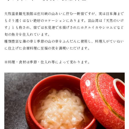
大牧温泉観光旅館は庄川峡の山あいに佇む一軒宿ですが、実は日本海まで
もそう遠くはない絶好のロケーションにあります。富山湾は「天然のいけ
す」とも称され、宿では氷見港で水揚げされたホタルイカやシロエビなど
旬の魚介を仕入れています。
種類豊富な海の幸と季節の山の幸をふんだんに使用し、料理人がていねい
に仕上げた会席料理に至福の夜を満喫いただけます。
※料理・食材は季節・仕入れ等によって変わります。