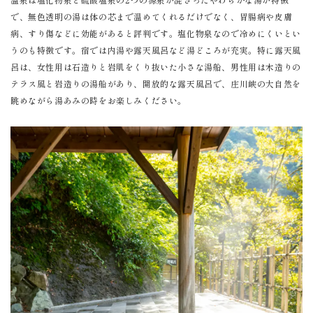
で、無色透明の湯は体の芯まで温めてくれるだけでなく、胃腸病や皮膚
病、すり傷などに効能があると評判です。塩化物泉なので冷めにくいとい
うのも特徴です。宿では内湯や露天風呂など湯どころが充実。特に露天風
呂は、女性用は石造りと岩肌をくり抜いた小さな湯船、男性用は木造りの
テラス風と岩造りの湯船があり、開放的な露天風呂で、庄川峡の大自然を
眺めながら湯あみの時をお楽しみください。