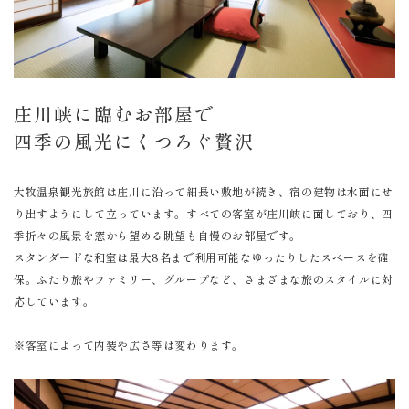
庄川峡に臨むお部屋で
四季の風光にくつろぐ贅沢
大牧温泉観光旅館は庄川に沿って細長い敷地が続き、宿の建物は水面にせ
り出すようにして立っています。すべての客室が庄川峡に面しており、四
季折々の風景を窓から望める眺望も自慢のお部屋です。
スタンダードな和室は最大8名まで利用可能なゆったりしたスペースを確
保。ふたり旅やファミリー、グループなど、さまざまな旅のスタイルに対
応しています。
※客室によって内装や広さ等は変わります。