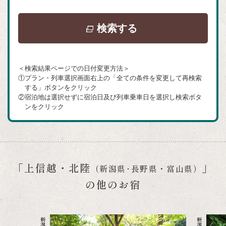
別
検索する
ウ
イ
＜検索結果ページでの日付変更方法＞
ン
①プラン・列車選択画面右上の「全ての条件を変更して再検索
ド
する」ボタンをクリック
②宿泊地は選択せずに宿泊日及び列車乗車日を選択し検索ボタ
ウ
ンをクリック
で
開
き
ま
「上信越・北陸
」
（新潟県･長野県・富山県）
す
の他のお宿