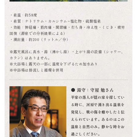
・泉温：約58度
・泉質：ナトリウム・カルシウム−塩化物・硫酸塩泉
・効能：神経痛・筋肉痛・関節痛・打ち身・冷え性・くじき・疲労
回復（源泉での分析結果による）
・湧出量：約200（リットル／分）
※露天風呂に真水・湯（沸かし湯）・上がり湯の設備（シャワー、
カラン）はありません。
※大浴場と露天の一部に温度を下げるため加水あり
※中浴場は掛流しと循環を併用
● 湯守：守屋 勉さん
平家の落人が隠れ家を探してい
る時に、河原で湧き出る温泉を
発見し、戦の傷を癒やしたと伝
えられています。あるのはこの
温泉と自然のみ。静かな時をお
過ごしください。