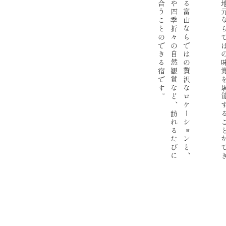
山
と
海
が
近
接
す
る
富
山
な
ら
で
は
の
贅
沢
な
ロ
ケ
ー
シ
ョ
ン
と
、
周
辺
の
渓
流
散
策
や
四
季
折
々
の
自
然
観
賞
な
ど
、
訪
れ
る
た
び
に
新
た
な
感
動
に
出
合
う
こ
と
の
で
き
る
宿
で
す
。