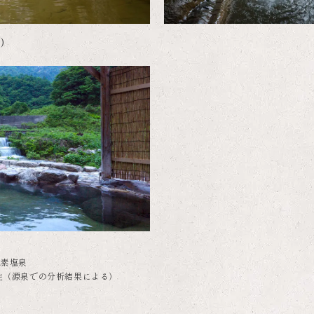
湯）
水素塩泉
性（源泉での分析結果による）