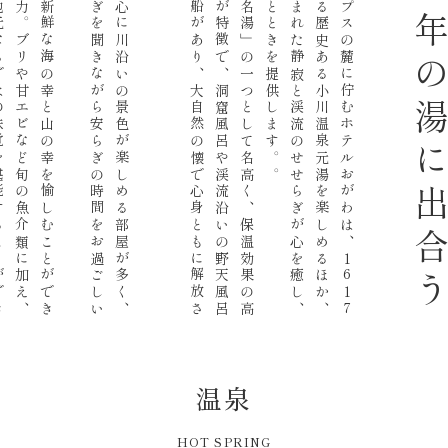
食
事
は
富
山
湾
の
新
鮮
な
海
の
幸
と
山
の
幸
を
愉
し
む
こ
と
が
で
き
る
会
席
料
理
が
魅
力
。
ブ
リ
や
甘
エ
ビ
な
ど
旬
の
魚
介
類
に
加
え
、
山
菜
や
岩
魚
な
ど
地
元
な
ら
で
は
の
味
覚
を
堪
能
す
る
こ
と
が
で
き
ま
す
客
室
は
和
室
を
中
心
に
川
沿
い
の
景
色
が
楽
し
め
る
部
屋
が
多
く
、
夜
は
川
の
せ
せ
ら
ぎ
を
聞
き
な
が
ら
安
ら
ぎ
の
時
間
を
お
過
ご
し
い
た
だ
け
ま
す
温
泉
は
「
越
中
四
名
湯
」
の
一
つ
と
し
て
名
高
く
、
保
温
効
果
の
高
い
炭
酸
水
素
塩
泉
が
特
徴
で
、
洞
窟
風
呂
や
渓
流
沿
い
の
野
天
風
呂
な
ど
の
多
彩
な
湯
船
が
あ
り
、
大
自
然
の
懐
で
心
身
と
も
に
解
放
さ
れ
ま
す
。
富
山
県
の
北
ア
ル
プ
ス
の
麓
に
佇
む
ホ
テ
ル
お
が
わ
は
、
1
6
1
7
年
の
開
湯
と
伝
わ
る
歴
史
あ
る
小
川
温
泉
元
湯
を
楽
し
め
る
ほ
か
、
豊
か
な
自
然
に
囲
ま
れ
た
静
寂
と
渓
流
の
せ
せ
ら
ぎ
が
心
を
癒
し
、
日
常
を
忘
れ
る
ひ
と
と
き
を
提
供
し
ま
す
。
400年の湯に出
温泉
HOT SPRING