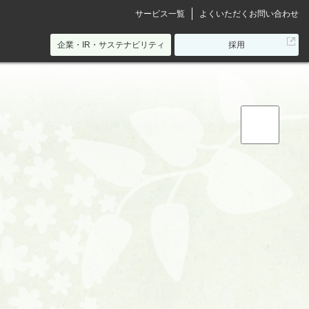
サービス一覧
よくいただくお問い合わせ
別
企業・IR・サステナビリティ
採用
ウ
ィ
ン
ド
ウ
で
開
き
ま
「地・温泉」トップ
す
「地・温泉」が特別な理由
「地・温泉」の湯守たち・お宿一覧