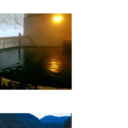
温泉
客室
お食事
特別な
体験