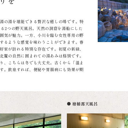
りを
湯の湯を堪能できる贅沢な癒しの場です。特
ある2つの野天風呂。天然の洞窟を湯船にした
囲気が魅力。一方、小川を臨む女性専用の野
するような感覚を味わうことができます。春
好家が訪れる特別な存在です。初夏の新緑、
北麓の自然に囲まれての湯あみは格別です。
り、こちらは冬でも大丈夫。古くから「温ま
す。飲泉すれば、便秘や胃腸病にも効果が期
● 檜桶露天風呂