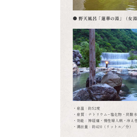
● 野天風呂「蓮華の湯」（女
・泉温：約52度
・泉質：ナトリウム−塩化物・炭酸
・効能：神経痛・慢性婦人病・冷え
・湧出量：約420（リットル／分）