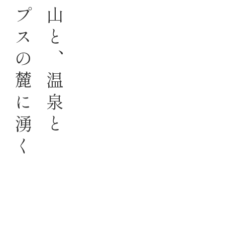
合う
北アルプスの麓に湧く
海と、山と、温泉と