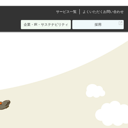
サービス一覧
よくいただくお問い合わせ
別
企業・IR・サステナビリティ
採用
ウ
ィ
ン
ド
ウ
で
開
き
ま
す