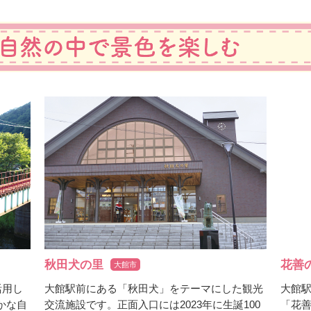
秋田犬の里
花善
大館市
活用し
大館駅前にある「秋田犬」をテーマにした観光
大館
かな自
交流施設です。正面入口には2023年に生誕100
「花善