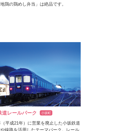
内地鶏の鶏めし弁当」は絶品です。
鉄道レールパーク
小坂町
9年（平成21年）に営業を廃止した小坂鉄道
両や線路を活用したテーマパーク。レール