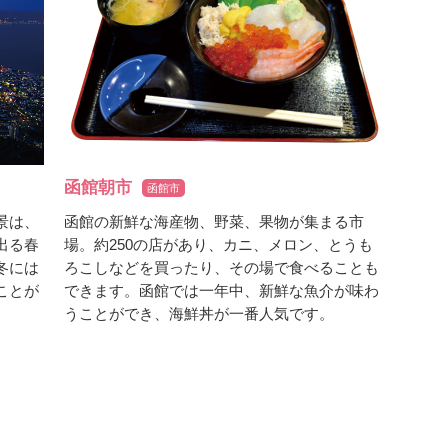
函館朝市
函館市
景は、
函館の新鮮な海産物、野菜、果物が集まる市
出る春
場。約250の店があり、カニ、メロン、とうも
冬には
ろこしなどを買ったり、その場で食べることも
ことが
できます。函館では一年中、新鮮な魚介が味わ
うことができ、海鮮丼が一番人気です。