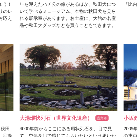
ょう！
年を迎えたハチ公の像があるほか、秋田犬につ
「比
りのレ
いて学べるミュージアム、本物の秋田犬を見ら
お応え
れる展示室があります。お土産に、大館の名産
品や秋田犬グッズなどを買うこともできます。
大湯環状列石（世界文化遺産）
小坂
鹿角市
4000年前からここにある環状列石を、目で見
200
、秋田
て、空気を肌で感じてもらいたいという思いか
の車
。足湯