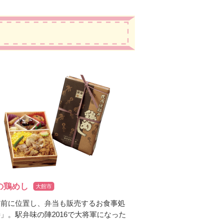
の鶏めし
大館市
駅前に位置し、弁当も販売するお食事処
」。駅弁味の陣2016で大将軍になった