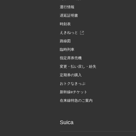
運行情報
遅延証明書
時刻表
別
えきねっと
ウ
路線図
ィ
ン
臨時列車
ド
指定席券売機
ウ
で
変更・払い戻し・紛失
開
定期券の購入
き
ま
おトクなきっぷ
す
新幹線eチケット
在来線特急のご案内
Suica