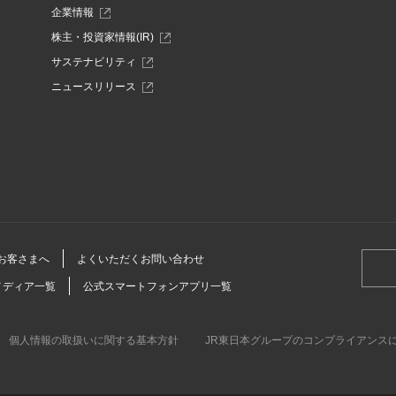
ィ
ィ
別
企業情報
ウ
ン
ン
別
株主・投資家情報(IR)
ィ
ウ
ド
ド
ン
別
サステナビリティ
ィ
ド
ウ
ウ
ウ
ン
別
ニュースリリース
ウ
ィ
ド
で
で
ウ
で
ン
ウ
ィ
開
開
開
ド
で
ン
き
ウ
開
き
き
ド
ま
で
き
ウ
す
ま
ま
開
ま
で
き
す
す
す
開
ま
き
す
ま
す
お客さまへ
よくいただくお問い合わせ
メディア一覧
公式スマートフォンアプリ一覧
個人情報の取扱いに関する基本方針
JR東日本グループのコンプライアンス