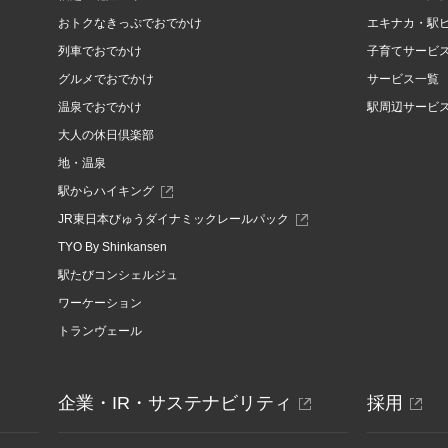
おトクなきっぷでおでかけ
エキナカ・駅
列車でおでかけ
子育てサービ
グルメでおでかけ
サービス一覧
温泉でおでかけ
駅周辺サービ
大人の休日倶楽部
地・温泉
駅からハイキング
別
JR東日本びゅうダイナミックレールパック
ウ
TYO By Shinkansen
ィ
ン
駅たびコンシェルジュ
ド
ワーケーション
ウ
で
トランヴェール
開
き
ま
す
別
別
企業・IR・サステナビリティ
採用
ウ
ウ