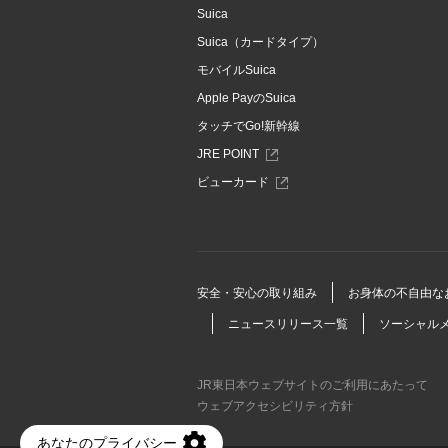
Suica
Suica（カードタイプ）
モバイルSuica
Apple PayのSuica
タッチでGo!新幹線
別
JRE POINT
ウ
別
ビューカード
ィ
ウ
ン
ィ
ド
ン
ウ
ド
で
ウ
開
で
安全・安心の取り組み
お身体の不自由な
き
開
ま
ニュースリリース一覧
ソーシャル
き
す
ま
す
JR東日本ウェブサイトのご利用にあたって
ウェブアクセシビリティ方針