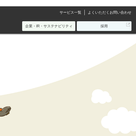
サービス一覧
よくいただくお問い合わせ
別
企業・IR・サステナビリティ
採用
ウ
ィ
ン
ド
ウ
で
開
き
ま
す