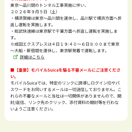
東京～品川間のトンネル工事実施に伴い、
２０２６年９月５日（土）
・横須賀線は東京～品川間を運休し、品川駅で横浜方面へ折
返し運転を実施します。
・総武快速線は東京駅で千葉方面へ折返し運転を実施しま
す。
※成田エクスプレスは４日１９:４０～６日８:００まで東京
～大船・新宿間を運休し、東京駅発着で運転します。
詳細はこちら
■【重要】モバイルSuicaを騙る不審メールにご注意くださ
い。
モバイルSuicaでは、特定のリンクに誘導しログインIDやパ
スワードをお伺いするメールは一切送信しておりません。こ
れらの不審なメールと当社は一切関係がありませんので、開
封/返信、リンク先のクリック、添付資料の開封等を行わな
いようご注意ください。