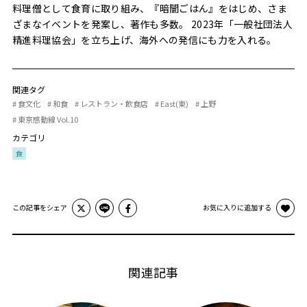
料理僧として食育に取り組み、『暗闇ごはん』をはじめ、さま
ざまなイベントを発案し、著作も多数。 2023年「一般社団法人
精進料理協会」を立ち上げ、海外への発信にも力を入れる。
関連タグ
# 食文化
# 和食
# レストラン・飲食店
# East(東)
# 上野
# 東京感動線 Vol.10
カテゴリ
食
この記事をシェア
お気に入りに追加する
関連記事