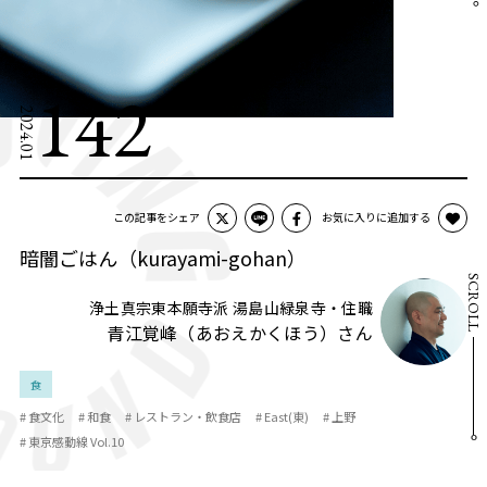
142
2024.01
この記事をシェア
お気に入りに追加する
暗闇ごはん（kurayami-gohan）
SCROLL
浄土真宗東本願寺派 湯島山緑泉寺・住職
青江覚峰（あおえかくほう）さん
食
# 食文化
# 和食
# レストラン・飲食店
# East(東)
# 上野
# 東京感動線 Vol.10