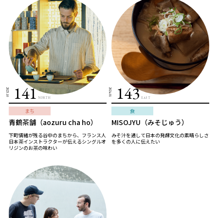
141
143
2023.10
2024.01
NORTH
EAST
まち
食
青鶴茶舗（aozuru cha ho）
MISOJYU（みそじゅう）
下町情緒が残る谷中のまちから、フランス人
みそ汁を通して日本の発酵文化の素晴らしさ
日本茶インストラクターが伝えるシングルオ
を多くの人に伝えたい
リジンのお茶の味わい