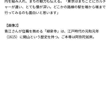
内を組み入れ、まちの魅力も伝える。「東京はまちごとにカルチ
ャーが違い、とても懐が深い。どこかの路線の駅を端から端まで
行ってみるのも面白いと思います」
【画像2】
青江さんが住職を務める「緑泉寺」は、江戸時代の元和元年
（1615）に開山という歴史を持つ。ご本尊は阿弥陀如来。