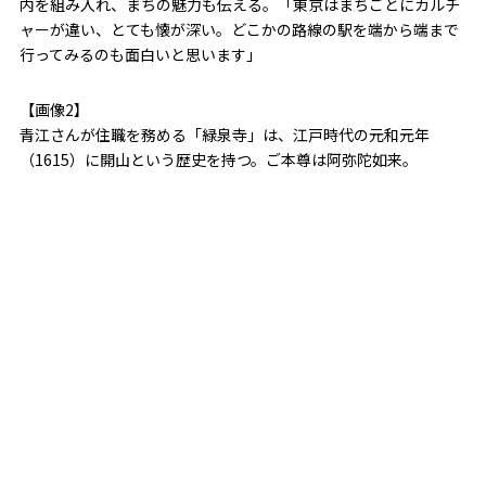
内を組み入れ、まちの魅力も伝える。「東京はまちごとにカルチ
ャーが違い、とても懐が深い。どこかの路線の駅を端から端まで
行ってみるのも面白いと思います」
【画像2】
青江さんが住職を務める「緑泉寺」は、江戸時代の元和元年
（1615）に開山という歴史を持つ。ご本尊は阿弥陀如来。