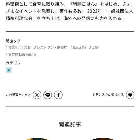
料理僧として食育に取り組み、『暗闇ごはん』をはじめ、さま
ざまなイベントを発案し、著作も多数。 2023年「一般社団法人
精進料理協会」を立ち上げ、海外への発信にも力を入れる。
関連タグ
# 食文化
# 和食
# レストラン・飲食店
# East(東)
# 上野
# 東京感動線 Vol.10
カテゴリ
食
この記事をシェア
お気に入りに追加する
関連記事