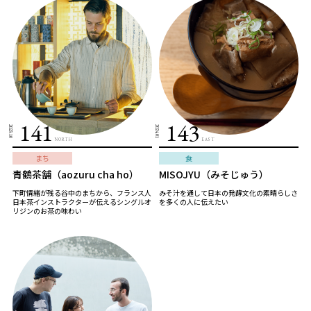
141
143
2023.10
2024.01
NORTH
EAST
まち
食
青鶴茶舗（aozuru cha ho）
MISOJYU（みそじゅう）
下町情緒が残る谷中のまちから、フランス人
みそ汁を通して日本の発酵文化の素晴らしさ
日本茶インストラクターが伝えるシングルオ
を多くの人に伝えたい
リジンのお茶の味わい