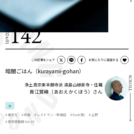
142
2024.01
この記事をシェア
お気に入りに追加する
暗闇ごはん（kurayami-gohan）
SCROLL
浄土真宗東本願寺派 湯島山緑泉寺・住職
青江覚峰（あおえかくほう）さん
食
# 食文化
# 和食
# レストラン・飲食店
# East(東)
# 上野
# 東京感動線 Vol.10