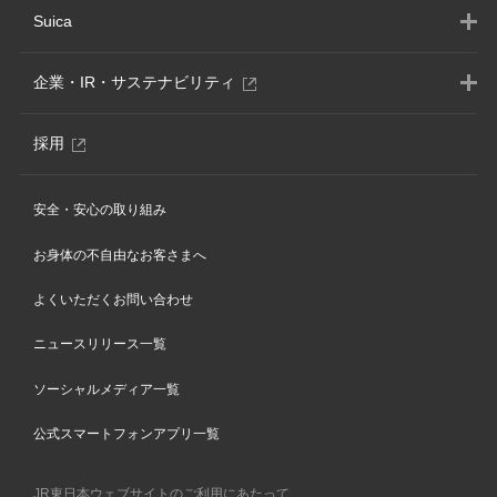
Suica
別
企業・IR・サステナビリティ
ウ
ィ
別
採用
ン
ウ
ド
ィ
ウ
安全・安心の取り組み
ン
で
ド
開
お身体の不自由なお客さまへ
ウ
き
で
ま
よくいただくお問い合わせ
開
す
き
ニュースリリース一覧
ま
す
ソーシャルメディア一覧
公式スマートフォンアプリ一覧
JR東日本ウェブサイトのご利用にあたって