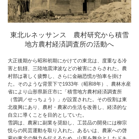
東北ルネッサンス 農村研究から積雪
地方農村経済調査所の活動へ
大正後期から昭和初期にかけての東北は、度重なる冷
害と飢饉、三陸地震津波などの被害にさらされた。農
村部は著しく疲弊し、さらに金融恐慌が拍車を掛け
た。そのような背景下で1933年（昭和8年）、農林水産
省により山形県新庄市に「積雪地方農村経済調査所
（雪調／せっちょう）」が設置された。その役割は東
北復興にあり、農村・農家の生活を改善し、経済的な
自立に導くことを目的としていた。
雪調は、農家に副業を奨励し、工芸品の開発には柳宗
悦らの民芸運動を取り入れた。あるいは、農家への啓
蒙や東北の魅力を伝えるため、山形を舞台としたドキ