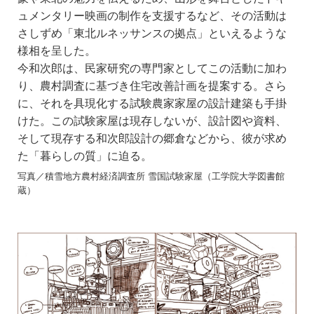
ュメンタリー映画の制作を支援するなど、その活動は
さしずめ「東北ルネッサンスの拠点」といえるような
様相を呈した。
今和次郎は、民家研究の専門家としてこの活動に加わ
り、農村調査に基づき住宅改善計画を提案する。さら
に、それを具現化する試験農家家屋の設計建築も手掛
けた。この試験家屋は現存しないが、設計図や資料、
そして現存する和次郎設計の郷倉などから、彼が求め
た「暮らしの質」に迫る。
写真／積雪地方農村経済調査所 雪国試験家屋（工学院大学図書館
蔵）