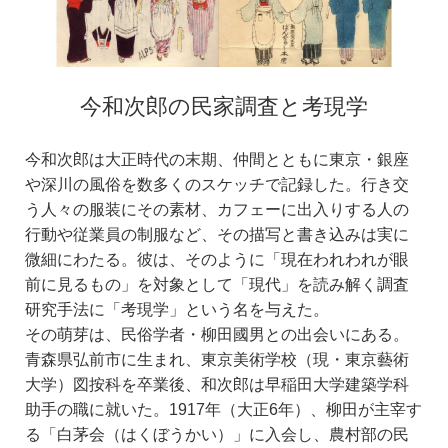
今和次郎の民家調査と考現学
今和次郎は大正時代の末期、仲間とともに東京・銀座
や深川の風俗を数多くのスケッチで記録した。行き交
う人々の服装にその素材、カフェーに出入りする人の
行動や従業員の制服など、その描写と書き込みは実に
微細にわたる。彼は、そのように「現在われわれが眼
前に見るもの」を対象として「現代」を読み解く調査
研究手法に「考現学」という名を与えた。
その萌芽は、民俗学者・柳田國男との出会いにある。
青森県弘前市に生まれ、東京美術学校（現・東京藝術
大学）図按科を卒業後、和次郎は早稲田大学建築学科
助手の職に就いた。1917年（大正6年）、柳田が主宰す
る「白茅会（はくぼうかい）」に入会し、農村部の民