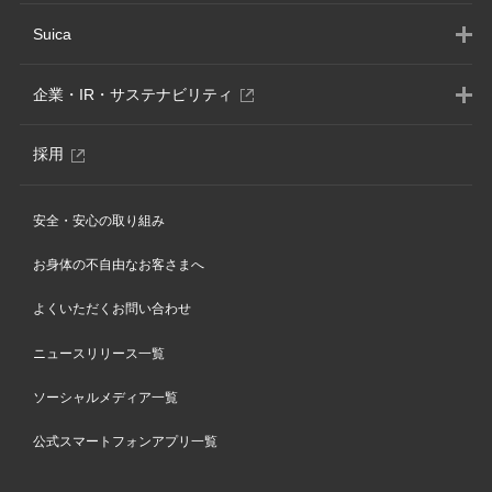
Suica
別
企業・IR・サステナビリティ
ウ
ィ
別
採用
ン
ウ
ド
ィ
ウ
安全・安心の取り組み
ン
で
ド
開
お身体の不自由なお客さまへ
ウ
き
で
ま
よくいただくお問い合わせ
開
す
き
ニュースリリース一覧
ま
す
ソーシャルメディア一覧
公式スマートフォンアプリ一覧