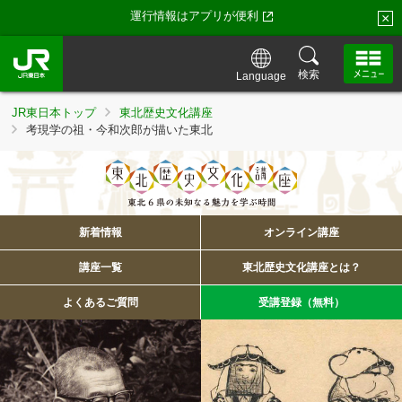
運行情報はアプリが便利
×
検索
Language
JR東日本トップ
東北歴史文化講座
考現学の祖・今和次郎が描いた東北
新着情報
オンライン講座
講座一覧
東北歴史文化講座とは？
よくあるご質問
受講登録（無料）