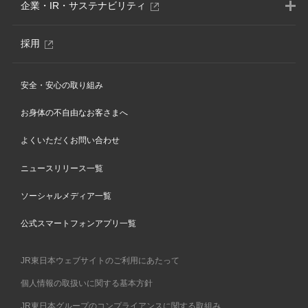
別
企業・IR・サステナビリティ
ウ
ィ
別
採用
ン
ウ
ド
ィ
ウ
安全・安心の取り組み
ン
で
ド
開
お身体の不自由なお客さまへ
ウ
き
で
ま
よくいただくお問い合わせ
開
す
き
ニュースリリース一覧
ま
す
ソーシャルメディア一覧
公式スマートフォンアプリ一覧
JR東日本ウェブサイトのご利用にあたって
個人情報の取扱いに関する基本方針
JR東日本グループのコンプライアンスに関する取組み