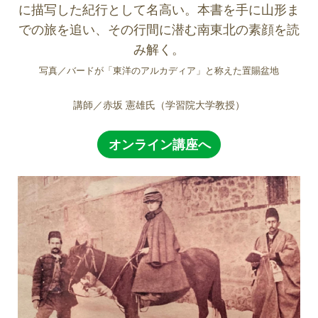
に描写した紀行として名高い。本書を手に山形ま
での旅を追い、その行間に潜む南東北の素顔を読
み解く。
写真／バードが「東洋のアルカディア」と称えた置賜盆地
講師／赤坂 憲雄氏（学習院大学教授）
オンライン講座へ