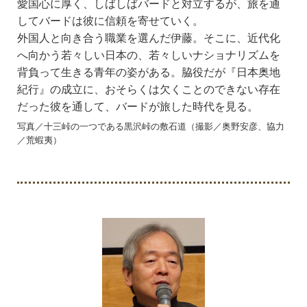
愛国心に厚く、しばしばバードと対立するが、旅を通
してバードは彼に信頼を寄せていく。
外国人と向き合う職業を選んだ伊藤。そこに、近代化
へ向かう若々しい日本の、若々しいナショナリズムを
背負って生きる青年の姿がある。脇役だが『日本奥地
紀行』の成立に、おそらくは欠くことのできない存在
だった彼を通して、バードが旅した時代を見る。
写真／十三峠の一つである黒沢峠の敷石道（撮影／奥野安彦、協力
／荒蝦夷）