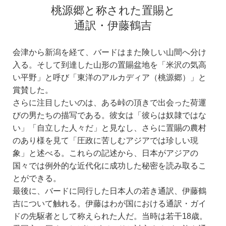
桃源郷と称された置賜と
通訳・伊藤鶴吉
会津から新潟を経て、バードはまた険しい山間へ分け
入る。そして到達した山形の置賜盆地を「米沢の気高
い平野」と呼び「東洋のアルカディア（桃源郷）」と
賞賛した。
さらに注目したいのは、ある峠の頂きで出会った荷運
びの男たちの描写である。彼女は「彼らは奴隷ではな
い」「自立した人々だ」と見なし、さらに置賜の農村
のあり様を見て「圧政に苦しむアジアでは珍しい現
象」と述べる。これらの記述から、日本がアジアの
国々では例外的な近代化に成功した秘密を読み取るこ
とができる。
最後に、バードに同行した日本人の若き通訳、伊藤鶴
吉について触れる。伊藤はわが国における通訳・ガイ
ドの先駆者として称えられた人だ。当時は若干18歳。