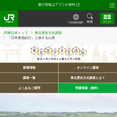
運行情報はアプリが便利
×
検索
Language
JR東日本トップ
東北歴史文化講座
『日本奥地紀行』と旅する山形
新着情報
オンライン講座
講座一覧
東北歴史文化講座とは？
よくあるご質問
受講登録（無料）