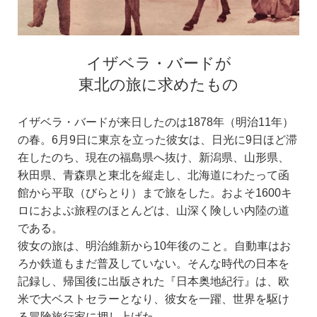
イザベラ・バードが
東北の旅に求めたもの
イザベラ・バードが来日したのは1878年（明治11年）
の春。6月9日に東京を立った彼女は、日光に9日ほど滞
在したのち、現在の福島県へ抜け、新潟県、山形県、
秋田県、青森県と東北を縦走し、北海道にわたって函
館から平取（びらとり）まで旅をした。およそ1600キ
ロにおよぶ旅程のほとんどは、山深く険しい内陸の道
である。
彼女の旅は、明治維新から10年後のこと。自動車はお
ろか鉄道もまだ普及していない。そんな時代の日本を
記録し、帰国後に出版された『日本奥地紀行』は、欧
米で大ベストセラーとなり、彼女を一躍、世界を駆け
る冒険旅行家に押し上げた。