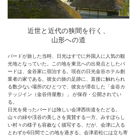
近世と近代の狭間を行く、
山形への道
バードが旅した当時、日光はすでに外国人に人気の観
光地となっていた。この地を東北への出発点としたバ
ードは、金谷家に宿泊する。現在の日光金谷ホテル創
業者の家である。彼女の旅の足跡に、直接に触れられ
る数少ない場所のひとつで、彼女が滞在した「金谷カ
テッジイン（金谷侍屋敷）」 が保存・公開されてい
る。
日光を発ったバードは険しい会津西街道をたどる。
山々の緑や渓谷の美しさを賞賛する一方、みすぼらし
い村々の様子も容赦なく描写する。だが、会津に入る
とわずか6日間でこの地を過ぎる。会津若松には立ち寄