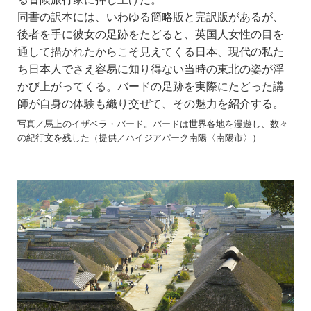
同書の訳本には、いわゆる簡略版と完訳版があるが、
後者を手に彼女の足跡をたどると、英国人女性の目を
通して描かれたからこそ見えてくる日本、現代の私た
ち日本人でさえ容易に知り得ない当時の東北の姿が浮
かび上がってくる。バードの足跡を実際にたどった講
師が自身の体験も織り交ぜて、その魅力を紹介する。
写真／馬上のイザベラ・バード。バードは世界各地を漫遊し、数々
の紀行文を残した（提供／ハイジアパーク南陽〈南陽市〉）