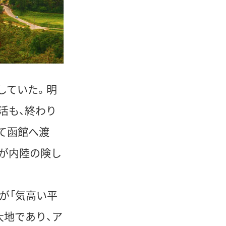
していた。明
生活も、終わり
て函館へ渡
が内陸の険し
が「気高い平
大地であり、ア