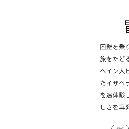
困難を乗
旅をたど
ペイン人
たイザベ
を追体験
しさを再
宮城