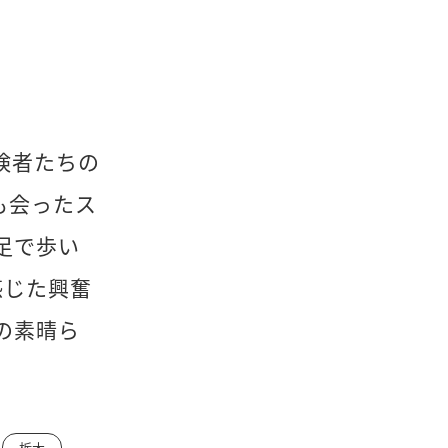
。
険者たちの
も会ったス
足で歩い
感じた興奮
の素晴ら
栃木