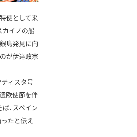
の特使として来
スカイノの船
金銀島発見に向
たのが伊達政宗
ウティスタ号
ら遣欧使節を伴
をば、スペイン
語ったと伝え