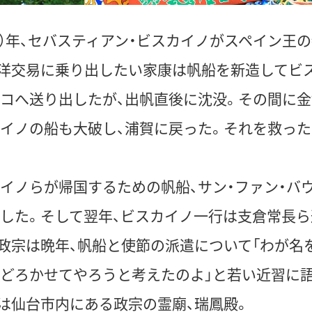
611）年、セバスティアン・ビスカイノがスペイン王
洋交易に乗り出したい家康は帆船を新造してビ
コへ送り出したが、出帆直後に沈没。その間に
イノの船も大破し、浦賀に戻った。それを救っ
イノらが帰国するための帆船、サン・ファン・バ
した。そして翌年、ビスカイノ一行は支倉常長
政宗は晩年、帆船と使節の派遣について「わが名
どろかせてやろうと考えたのよ」と若い近習に
は仙台市内にある政宗の霊廟、瑞鳳殿。