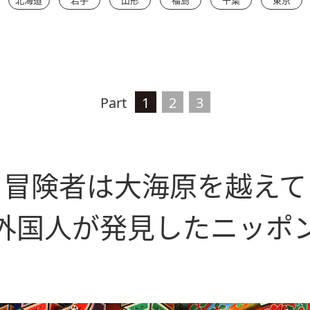
Part
1
2
3
冒険者は大海原を越えて
外国人が発見したニッポ