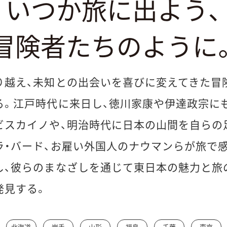
いつか旅に出よう、
冒険者たちのように
り越え、未知との出会いを喜びに変えてきた冒
る。江戸時代に来日し、徳川家康や伊達政宗に
ビスカイノや、明治時代に日本の山間を自らの
ラ・バード、お雇い外国人のナウマンらが旅で
し、彼らのまなざしを通じて東日本の魅力と旅
発見する。
北海道
岩手
山形
福島
千葉
東京