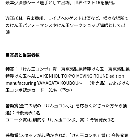
最年少決勝シード選手として出場。世界ベスト16を獲得。
WEB CM、音楽番組、ライブへのゲスト出演など、様々な場所で
のけん玉パフォーマンスやけん玉ワークショップ講師として出
演。
■賞品と当選者数
特賞
：「けん玉コンボ」賞 東京感動線特製けん玉「東京感動線
特製けん玉〜ALL×KENHOL TOKYO MOVING ROUND edition
manufacturing YAMAGATA KOUBOU〜」（非売品）およびけん
玉コンボ認定カード 31名（予定）
皆勤賞
(全ての駅の「けん玉コンボ」を応募くださった方から抽
選)：今後発表 1名
ユニーク賞(独創的な「けん玉コンボ」賞)：今後発表 1名
感動賞
(スタッフが心動かされた「けん玉コンボ」賞)：今後発表