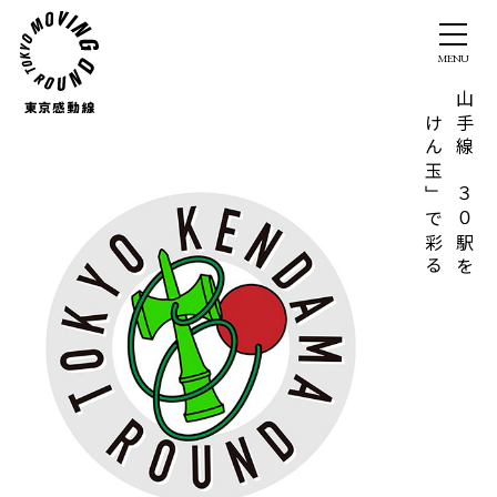
「けん玉」で彩る
山手線の３０駅を