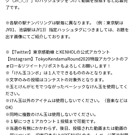
グ（JY○○）」のハッシュタグをつけて動画を投稿すると応募完
了です。
※各駅の駅ナンバリングは駅毎に異なります。（例：東京駅は
JY01、池袋駅はJY13）指定ハッシュタグにつきましては、お題を
出す画像にてご紹介しております。
※【Twitter】東京感動線 とKENHOLの公式アカウント
【Instagram】TokyoKendamaRound2020特設アカウントのフ
ォロー&リツイート/リポストもよろしくお願いします！
※「けん玉コンボ」は１人でできるもののみとなります。
※文字のみの投稿はコンテストの対象外となります。
※玉とけんがヒモでつながったベーシックなけん玉を使用してく
ださい。
※けん玉以外のアイテムは使用しないでください。（音楽などは
OK）
※同時に複数のけん玉は使用しないでください。
※１駅につき１アカウント１投稿まで可能です。
※当選の有無にかかわらず、後日、投稿された動画または動画の