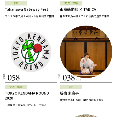
まち
交流・体験
Takanawa Gateway Fest
東京感動線 × TABICA
２０２０年７月１４日～９月６日まで開催
森の生命力が教えてくれる街の過去と未来
058
038
2020.05
2019.11
WEST
交流・体験
まち
TOKYO KENDAMA ROUND
新宿 末廣亭
2020
次世代の真打ちは土曜の夜に腕を磨く
山手線の３０駅を「けん玉」で彩る