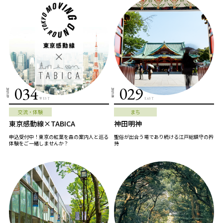
034
029
2019.09
2019.08
WEST
EAST
交流・体験
まち
東京感動線×TABICA
神田明神
申込受付中！東京の紅葉を森の案内人と巡る
聖俗が出合う場であり続ける江戸総鎮守の矜
体験をご一緒しませんか？
持