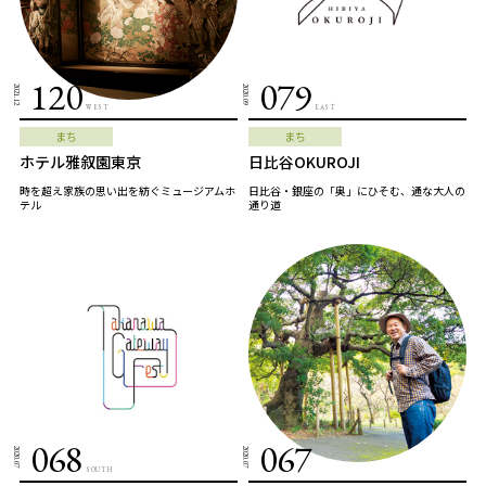
120
079
2021.12
2020.09
WEST
EAST
まち
まち
ホテル雅叙園東京
日比谷OKUROJI
時を超え家族の思い出を紡ぐミュージアムホ
日比谷・銀座の「奥」にひそむ、通な大人の
テル
通り道
068
067
2020.07
2020.07
SOUTH