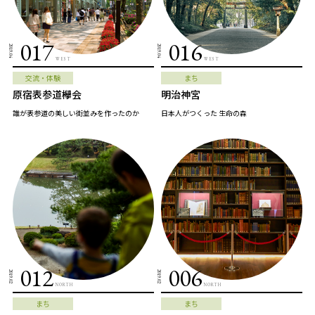
017
016
2019.04
2019.04
WEST
WEST
交流・体験
まち
原宿表参道欅会
明治神宮
誰が表参道の美しい街並みを作ったのか
日本人がつくった 生命の森
012
006
2019.02
2019.02
NORTH
NORTH
まち
まち