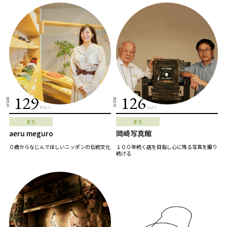
129
126
2022.03
2022.02
WEST
EAST
まち
まち
aeru meguro
岡崎写真館
０歳からなじんでほしいニッポンの伝統文化
１００年続く店を目指し心に残る写真を撮り
続ける