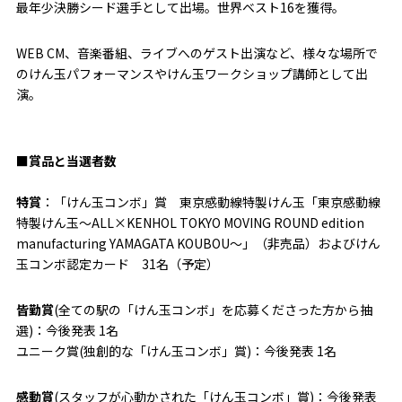
最年少決勝シード選手として出場。世界ベスト16を獲得。
WEB CM、音楽番組、ライブへのゲスト出演など、様々な場所で
のけん玉パフォーマンスやけん玉ワークショップ講師として出
演。
■賞品と当選者数
特賞
：「けん玉コンボ」賞 東京感動線特製けん玉「東京感動線
特製けん玉〜ALL×KENHOL TOKYO MOVING ROUND edition
manufacturing YAMAGATA KOUBOU〜」（非売品）およびけん
玉コンボ認定カード 31名（予定）
皆勤賞
(全ての駅の「けん玉コンボ」を応募くださった方から抽
選)：今後発表 1名
ユニーク賞(独創的な「けん玉コンボ」賞)：今後発表 1名
感動賞
(スタッフが心動かされた「けん玉コンボ」賞)：今後発表