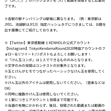
グ（JY○○）」のハッシュタグをつけて動画を投稿すると応募完
了です。
※各駅の駅ナンバリングは駅毎に異なります。（例：東京駅は
JY01、池袋駅はJY13）指定ハッシュタグにつきましては、お題を
出す画像にてご紹介しております。
※【Twitter】東京感動線 とKENHOLの公式アカウント
【Instagram】TokyoKendamaRound2020特設アカウントのフ
ォロー&リツイート/リポストもよろしくお願いします！
※「けん玉コンボ」は１人でできるもののみとなります。
※文字のみの投稿はコンテストの対象外となります。
※玉とけんがヒモでつながったベーシックなけん玉を使用してく
ださい。
※けん玉以外のアイテムは使用しないでください。（音楽などは
OK）
※同時に複数のけん玉は使用しないでください。
※１駅につき１アカウント１投稿まで可能です。
※当選の有無にかかわらず、後日、投稿された動画または動画の