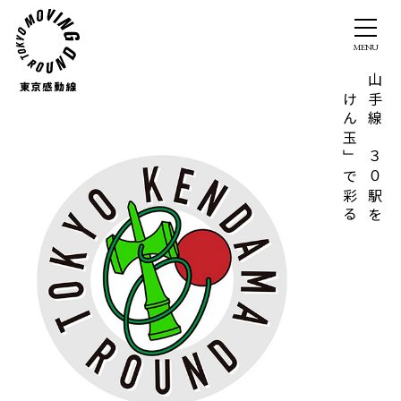
「けん玉」で彩る
山手線の３０駅を