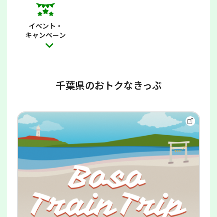
イベント・
キャンペーン
千葉県のおトクなきっぷ
別
ウ
イ
ン
ド
ウ
で
開
き
ま