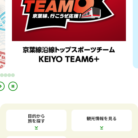
別
別
ウ
ウ
イ
イ
ン
ン
ド
ド
ウ
ウ
で
で
目的から
観光情報を見る
開
開
旅を探す
き
き
ま
ま