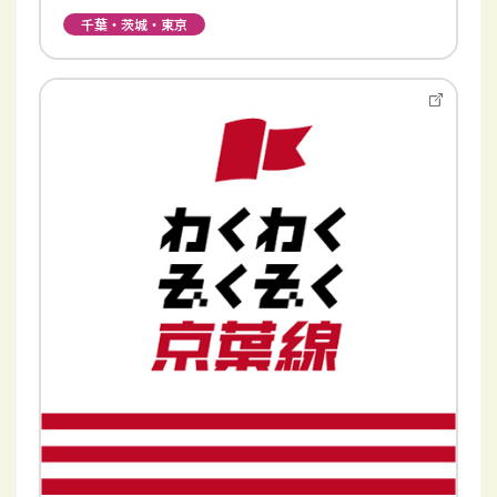
千葉・茨城・東京
別
ウ
イ
ン
ド
ウ
で
開
き
ま
す