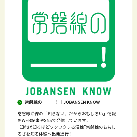
イ
ン
ド
ウ
で
開
き
ま
す
常磐線の＿＿＿！｜JOBANSEN KNOW
常磐線沿線の「知らない、だからおもしろい」情報
をWEB記事やSNSで発信しています。
”知れば知るほどワクワクする沿線”常磐線のおもし
ろさを知る体験へ出発進行！