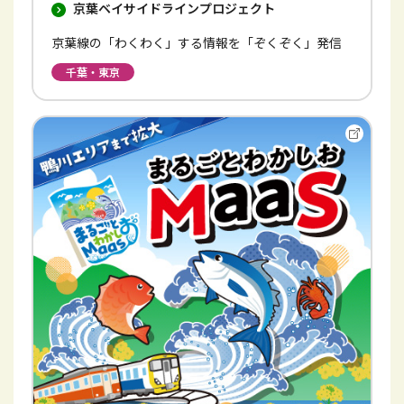
京葉ベイサイドラインプロジェクト
京葉線の「わくわく」する情報を「ぞくぞく」発信
千葉・東京
別
ウ
イ
ン
ド
ウ
で
開
き
ま
す