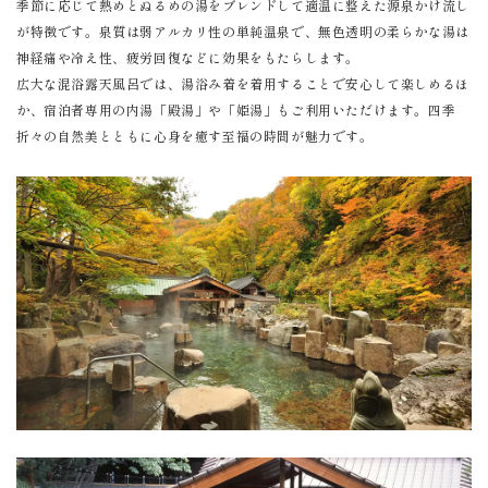
季節に応じて熱めとぬるめの湯をブレンドして適温に整えた源泉かけ流し
が特徴です。泉質は弱アルカリ性の単純温泉で、無色透明の柔らかな湯は
神経痛や冷え性、疲労回復などに効果をもたらします。
広大な混浴露天風呂では、湯浴み着を着用することで安心して楽しめるほ
か、宿泊者専用の内湯「殿湯」や「姫湯」もご利用いただけます。四季
折々の自然美とともに心身を癒す至福の時間が魅力です。