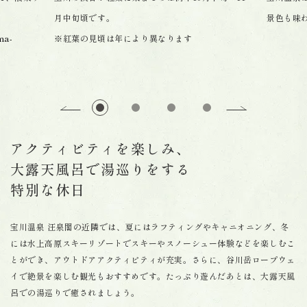
月中旬頃です。
景色も味
ma-
※紅葉の見頃は年により異なります
アクティビティを楽しみ、
大露天風呂で湯巡りをする
特別な休日
宝川温泉 汪泉閣の近隣では、夏にはラフティングやキャニオニング、冬
には水上高原スキーリゾートでスキーやスノーシュー体験などを楽しむこ
とができ、アウトドアアクティビティが充実。さらに、谷川岳ロープウェ
イで絶景を楽しむ観光もおすすめです。たっぷり遊んだあとは、大露天風
呂での湯巡りで癒されましょう。