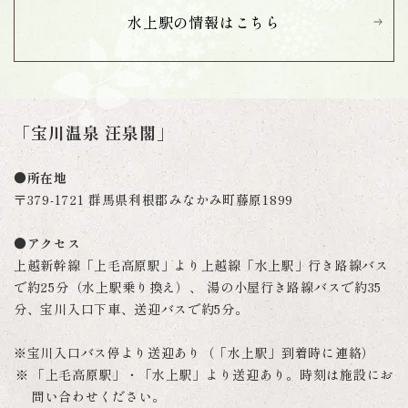
水上駅の情報は
こちら
「宝川温泉 汪泉閣」
●所在地
〒379-1721 群馬県利根郡みなかみ町藤原1899
●アクセス
上越新幹線「上毛高原駅」より上越線「水上駅」行き路線バス
で約25分（水上駅乗り換え）、 湯の小屋行き路線バスで約35
分、宝川入口下車、送迎バスで約5分。
※宝川入口バス停より送迎あり（「水上駅」到着時に連絡）
「上毛高原駅」・「水上駅」より送迎あり。時刻は施設にお
問い合わせください。