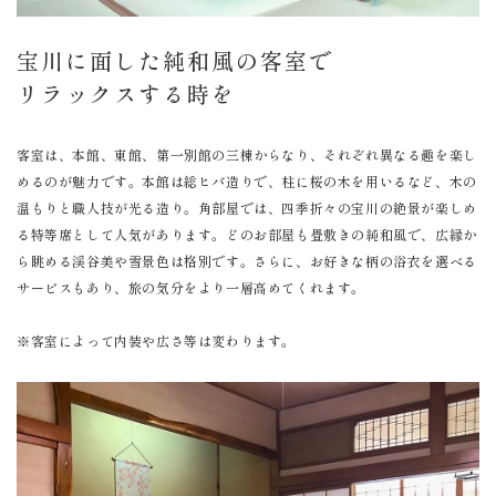
宝川に面した純和風の客室で
リラックスする時を
客室は、本館、東館、第一別館の三棟からなり、それぞれ異なる趣を楽し
めるのが魅力です。本館は総ヒバ造りで、柱に桜の木を用いるなど、木の
温もりと職人技が光る造り。角部屋では、四季折々の宝川の絶景が楽しめ
る特等席として人気があります。どのお部屋も畳敷きの純和風で、広縁か
ら眺める渓谷美や雪景色は格別です。さらに、お好きな柄の浴衣を選べる
サービスもあり、旅の気分をより一層高めてくれます。
※客室によって内装や広さ等は変わります。