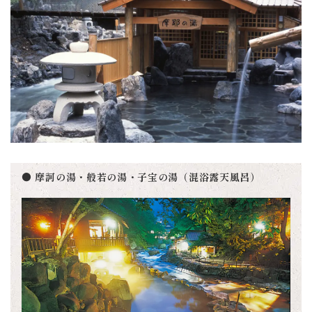
● 摩訶の湯・般若の湯・子宝の湯（混浴露天風呂）