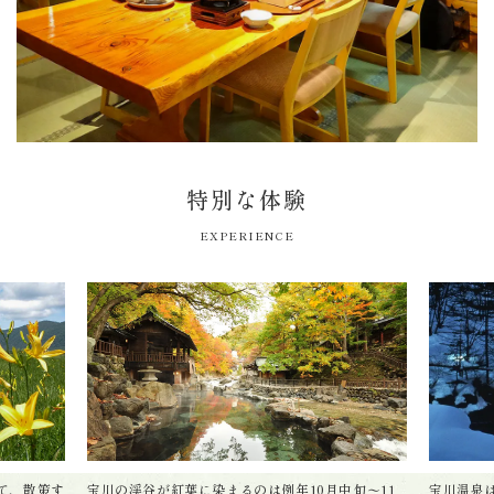
特別な体験
EXPERIENCE
て、散策す
宝川の渓谷が紅葉に染まるのは例年10月中旬〜11
宝川温泉