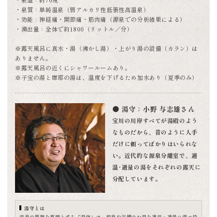
・泉質：単純温泉（弱アルカリ性低張性高温泉）
・効能：神経痛・関節痛・筋肉痛（源泉での分析結果による）
・湧出量：全体で約1800（リットル／分）
※露天風呂に真水・湯（沸かし湯）・上がり湯の設備（カラン）は
ありません。
※露天風呂の近くにシャワールームあり。
※子宝の湯と摩耶の湯は、温度を下げるため加水あり（夏季のみ）
● 湯守：小野 与志雄さん
宝川の川岸すべてが湯殿のよう
なものだから、昔のように人手
だけに頼ってばかりはいられな
い。近代的な源泉分離室で、適
温･適量の湯をそれぞれの露天に
分配しています。
湯守とは
温泉の管理を専門とする「湯守」は、源泉や浴槽のお湯を適温・適量に保つ役