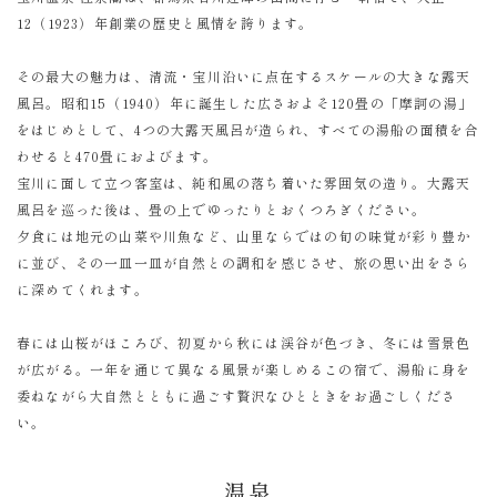
12（1923）年創業の歴史と風情を誇ります。
その最大の魅力は、清流・宝川沿いに点在するスケールの大きな露天
風呂。昭和15（1940）年に誕生した広さおよそ120畳の「摩訶の湯」
をはじめとして、4つの大露天風呂が造られ、すべての湯船の面積を合
わせると470畳におよびます。
宝川に面して立つ客室は、純和風の落ち着いた雰囲気の造り。大露天
風呂を巡った後は、畳の上でゆったりとおくつろぎください。
夕食には地元の山菜や川魚など、山里ならではの旬の味覚が彩り豊か
に並び、その一皿一皿が自然との調和を感じさせ、旅の思い出をさら
に深めてくれます。
春には山桜がほころび、初夏から秋には渓谷が色づき、冬には雪景色
が広がる。一年を通じて異なる風景が楽しめるこの宿で、湯船に身を
委ねながら大自然とともに過ごす贅沢なひとときをお過ごしくださ
い。
温泉