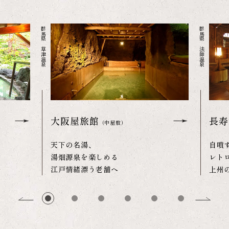
す
群馬県 草津温泉
群馬県 法師温泉
大阪屋旅館
長寿
（中屋敷）
天下の名湯、
自噴
湯畑源泉を楽しめる
レト
江戸情緒漂う老舗へ
上州