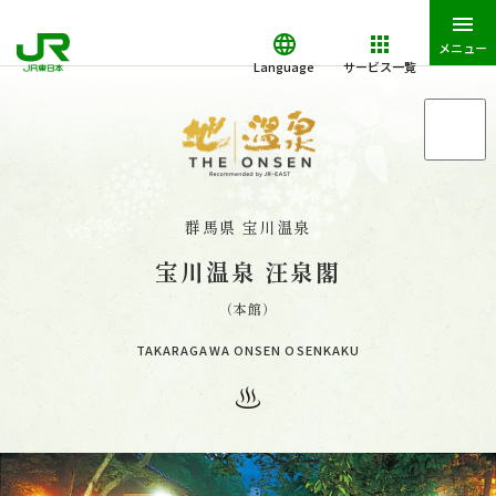
メニュー
Language
サービス一覧
「地・温泉」トップ
「地・温泉」が特別な理由
群馬県 宝川温泉
宝川温泉 汪泉閣
「地・温泉」の湯守たち・お宿一覧
（本館）
TAKARAGAWA ONSEN OSENKAKU