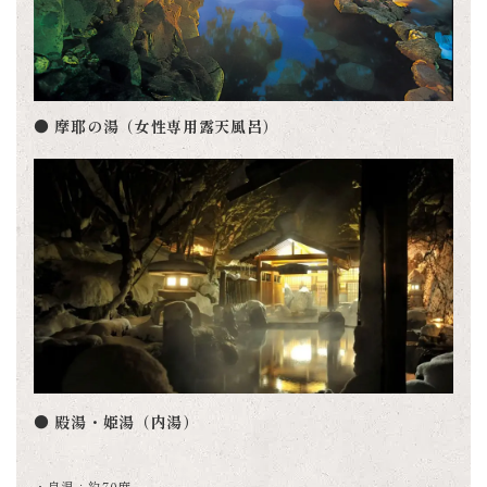
● 摩耶の湯（女性専用露天風呂）
● 殿湯・姫湯（内湯）
・泉温：約70度