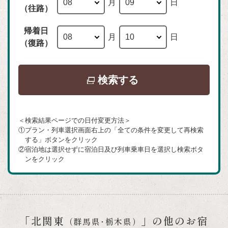
月
日
（往路）
帰着日
月
日
（復路）
別
検索する
ウ
イ
＜検索結果ページでの日付変更方法＞
ン
①プラン・列車選択画面右上の「全ての条件を変更して再検索
ド
する」ボタンをクリック
②宿泊地は選択せずに宿泊日及び列車乗車日を選択し検索ボタ
ウ
ンをクリック
で
開
き
ま
「北関東
」の他のお宿
（群馬県･栃木県）