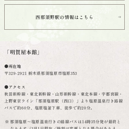
西那須野駅の情報は
こちら
「明賀屋本館」
●所在地
〒329-2921 栃木県那須塩原市塩原353
●アクセス
秋田新幹線・東北新幹線・山形新幹線・東北本線・宇都宮線・
上野東京ライン「那須塩原駅（西口）」より塩原温泉行き路線
バスで約60分、塩原塩釜下車、徒歩で約20分。
那須塩原～塩原温泉行きの路線バスは14時35分発が最終と
なります（3月1日現在／時刻は変更となる場合がありま