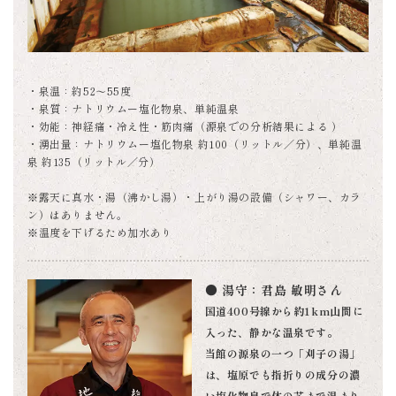
・泉温：約52～55度
・泉質：ナトリウムー塩化物泉、単純温泉
・効能：神経痛・冷え性・筋肉痛（源泉での分析結果による ）
・湧出量：ナトリウムー塩化物泉 約100（リットル／分）、単純温
泉 約135（リットル／分）
※露天に真水・湯（沸かし湯）・上がり湯の設備（シャワー、カラ
ン）はありません。
※温度を下げるため加水あり
● 湯守：君島 敏明さん
国道400号線から約1km山間に
入った、静かな温泉です。
当館の源泉の一つ「刈子の湯」
は、塩原でも指折りの成分の濃
い塩化物泉で体の芯まで温まり