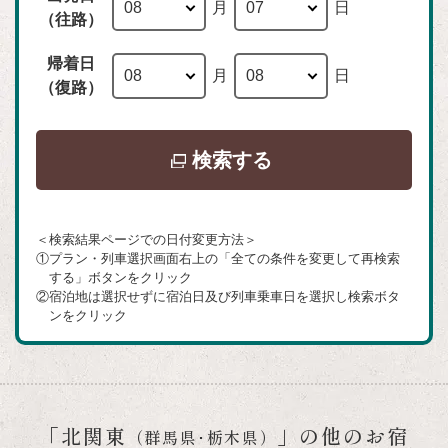
月
日
（往路）
帰着日
月
日
（復路）
別
検索する
ウ
イ
＜検索結果ページでの日付変更方法＞
ン
①プラン・列車選択画面右上の「全ての条件を変更して再検索
ド
する」ボタンをクリック
②宿泊地は選択せずに宿泊日及び列車乗車日を選択し検索ボタ
ウ
ンをクリック
で
開
き
ま
「北関東
」の他のお宿
（群馬県･栃木県）