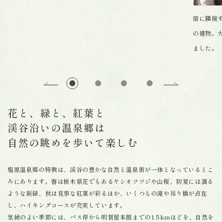
宿に隣接
の建物。
ました。
花と、緑と、紅葉と
渓谷沿いの温泉郷は
自然の眺めを歩いて楽しむ
塩原温泉郷の特徴は、渓谷の豊かな自然と温泉街が一体となっているとこ
ろにあります。春は栃木県花でもあるヤシオツツジや山桜、初夏には滴る
ような新緑、秋は見事な紅葉が彩るほか、いくつもの滝や吊り橋が点在
し、ハイキングコースが充実しています。
気候のよい季節には、バス停から明賀屋本館までの1.5kmほどを、自然を