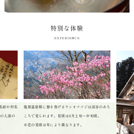
特別な体験
EXPERIENCE
名前や村名
塩原温泉郷に春を告げるヤシオツツジは渓谷のあち
後の入湯の
こちで見られます。見頃は4月上旬〜中旬頃。
※花の見頃は年により異なります。