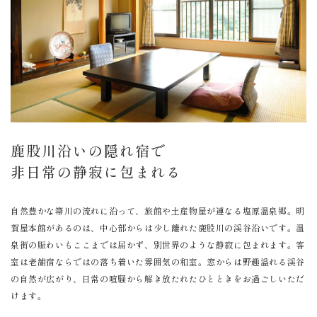
鹿股川沿いの隠れ宿で
非日常の静寂に包まれる
自然豊かな箒川の流れに沿って、旅館や土産物屋が連なる塩原温泉郷。明
賀屋本館があるのは、中心部からは少し離れた鹿股川の渓谷沿いです。温
泉街の賑わいもここまでは届かず、別世界のような静寂に包まれます。客
室は老舗宿ならではの落ち着いた雰囲気の和室。窓からは野趣溢れる渓谷
の自然が広がり、日常の喧騒から解き放たれたひとときをお過ごしいただ
けます。