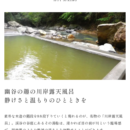
幽谷の趣の川岸露天風呂
静けさと温もりのひとときを
素朴な木造の階段を88段下りていくと現れるのが、名物の「川岸露天風
呂」。渓谷の谷底にあるその湯船は、浸かれば目の前が川という臨場感
で、別世界のような静謐の湯あみを体験することができます。