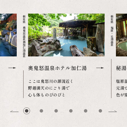
す
栃木県 奥鬼怒温泉郷加仁湯温泉
栃木県 塩原・元湯温泉
奥鬼怒温泉ホテル加仁湯
秘湯
ここは鬼怒川の源流近く
塩原
野趣満天のにごり湯で
元湯
心も体ものびのびと
色が