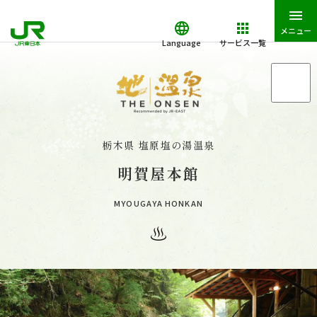
メニュー
Language
サービス一覧
「地・温泉」トップ
「地・温泉」が特別な理由
栃木県 塩原塩の湯温泉
明賀屋本館
「地・温泉」の湯守たち・お宿一覧
MYOUGAYA HONKAN