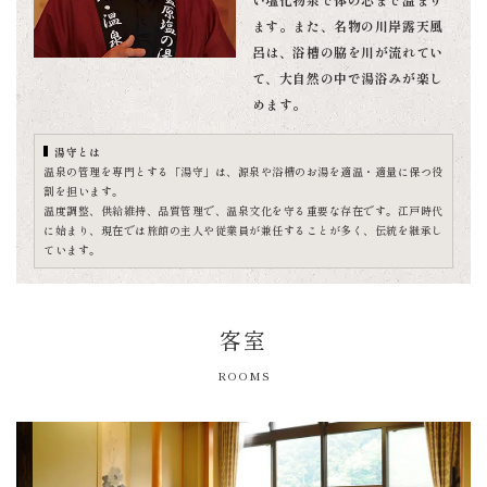
ます。また、名物の川岸露天風
呂は、浴槽の脇を川が流れてい
て、大自然の中で湯浴みが楽し
めます。
湯守とは
温泉の管理を専門とする「湯守」は、源泉や浴槽のお湯を適温・適量に保つ役
割を担います。
温度調整、供給維持、品質管理で、温泉文化を守る重要な存在です。江戸時代
に始まり、現在では旅館の主人や従業員が兼任することが多く、伝統を継承し
ています。
客室
ROOMS