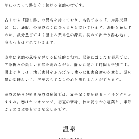
年にわたって湯を守り続ける老舗の宿です。
古くから「隠し湯」の異名を持っており、名物である「川岸露天風
呂」は、鹿股川の渓谷深くにひっそりと湧いています。湯船を満たす
のは、鉄分豊富でよく温まる黄褐色の源泉。初めて出合う湯心地に、
身も心もほぐれていきます。
客室は老舗の風格を感じる伝統的な和室。渓谷に面したお部屋では、
四季折々の美しい自然を眺めながら、静かに過ごす時間も格別です。
湯上がりには、地元食材をふんだんに使った和食会席の夕食を。滋味
豊かな味わいに、老舗のもてなしの心を感じることができます。
渓谷の絶景が彩る塩原温泉郷では、滝や吊り橋を巡るハイキングもお
すすめ。春はヤシオツツジ、初夏の新緑、秋は艶やかな紅葉と、季節
ごとの自然美も大きな楽しみです。
温泉
HOT SPRING