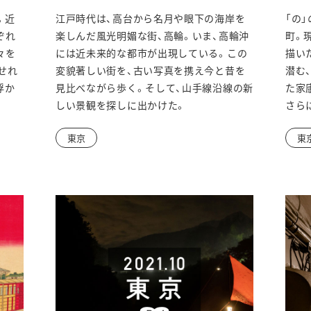
ウ
ウ
。近
江戸時代は、高台から名月や眼下の海岸を
「の
ィ
ィ
ぞれ
楽しんだ風光明媚な街、高輪。いま、高輪沖
町。
ン
ン
々を
には近未来的な都市が出現している。この
描い
せれ
変貌著しい街を、古い写真を携え今と昔を
潜む
ド
ド
浮か
見比べながら歩く。そして、山手線沿線の新
た家
ウ
ウ
しい景観を探しに出かけた。
さら
で
で
東京
東
開
開
き
き
ま
ま
す
す