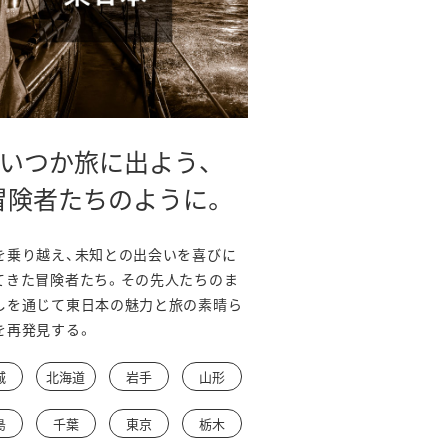
いつか旅に出よう、
冒険者たちのように。
を乗り越え、未知との出会いを喜びに
てきた冒険者たち。その先人たちのま
しを通じて東日本の魅力と旅の素晴ら
を再発見する。
城
北海道
岩手
山形
島
千葉
東京
栃木