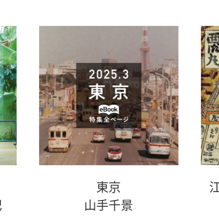
東京
別
別
記
山手千景