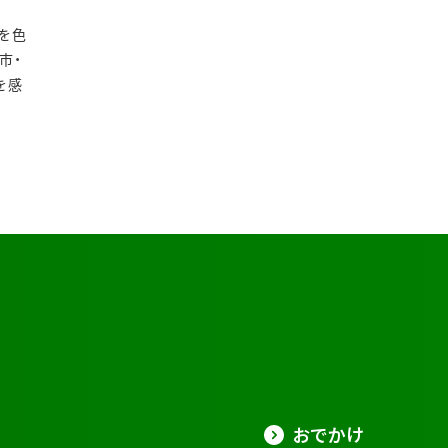
相を色
市・
を感
おでかけ