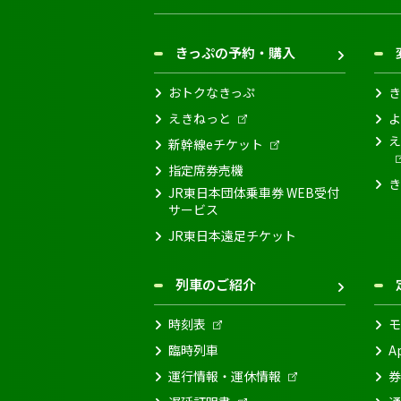
きっぷの予約・購入
おトクなきっぷ
き
えきねっと
よ
え
新幹線eチケット
指定席券売機
き
JR東日本団体乗車券 WEB受付
サービス
JR東日本遠足チケット
列車のご紹介
時刻表
モ
臨時列車
A
運行情報・運休情報
券