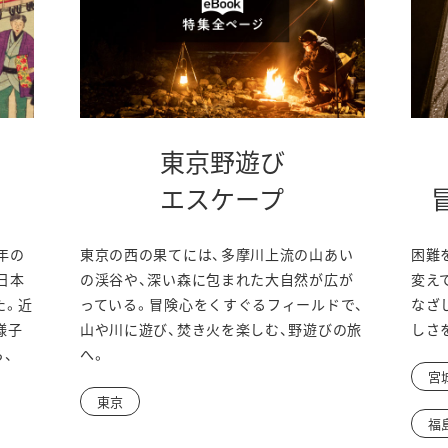
東京野遊び
別
別
エスケープ
ウ
ウ
年の
東京の西の果てには、多摩川上流の山あい
困難
ィ
ィ
日本
の渓谷や、深い森に包まれた大自然が広が
変え
ン
ン
た。近
っている。冒険心をくすぐるフィールドで、
なざ
様子
山や川に遊び、焚き火を楽しむ、野遊びの旅
しさ
ド
ド
、
へ。
ウ
ウ
宮
東京
で
で
福