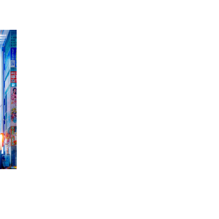
開
開
き
き
ま
ま
す
す