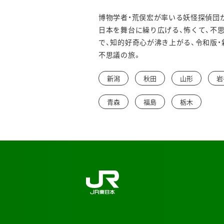
博物学者・荒俣宏が率いる妖怪探偵団
日本を舞台に繰り広げる、怖くて、不
で、知的好奇心が沸き上がる、令和版・
不思議の旅。
新潟
秋田
山形
岩
青森
福島
栃木