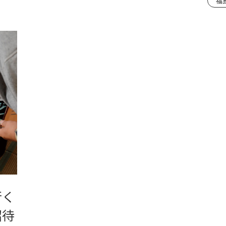
福
行く
招待