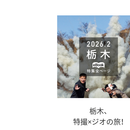
栃木、
特撮×ジオの旅！