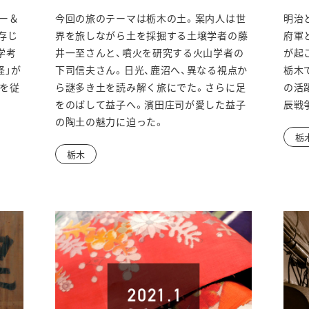
ウ
ー＆
今回の旅のテーマは栃木の土。案内人は世
明治
ィ
存じ
界を旅しながら土を採掘する土壌学者の藤
府軍
ン
学考
井一至さんと、噴火を研究する火山学者の
が起
怪」が
下司信夫さん。日光、鹿沼へ、異なる視点か
栃木
ド
を従
ら謎多き土を読み解く旅にでた。さらに足
の活
ウ
をのばして益子へ。濱田庄司が愛した益子
辰戦
の陶土の魅力に迫った。
で
栃
開
栃木
き
ま
す