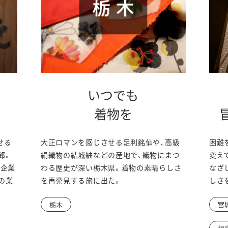
いつでも
着物を
せる
大正ロマンを感じさせる足利銘仙や、高級
困難
郎。
絹織物の結城紬などの産地で、織物にまつ
変え
代企業
わる歴史が深い栃木県。着物の素晴らしさ
なざ
の業
を再発見する旅に出た。
しさ
。
栃木
宮