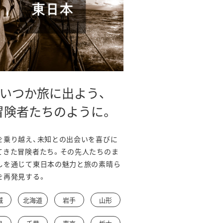
いつか旅に出よう、
冒険者たちのように。
を乗り越え、未知との出会いを喜びに
てきた冒険者たち。その先人たちのま
しを通じて東日本の魅力と旅の素晴ら
を再発見する。
城
北海道
岩手
山形