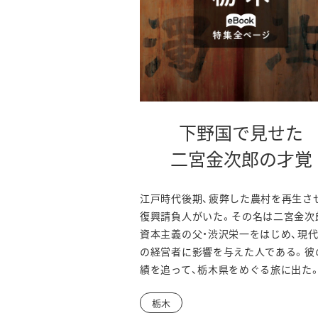
下野国で見せた
二宮金次郎の才覚
江戸時代後期、疲弊した農村を再生さ
復興請負人がいた。その名は二宮金次
資本主義の父・渋沢栄一をはじめ、現
の経営者に影響を与えた人である。彼
績を追って、栃木県をめぐる旅に出た
栃木