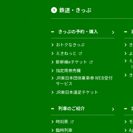
鉄道・きっぷ
きっぷの予約・購入
おトクなきっぷ
き
えきねっと
よ
え
新幹線eチケット
指定席券売機
き
JR東日本団体乗車券 WEB受付
サービス
JR東日本遠足チケット
列車のご紹介
時刻表
モ
臨時列車
A