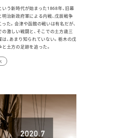
という新時代が始まった1868年、旧幕
と明治新政府軍による内戦、戊辰戦争
こった。会津や函館の戦いは有名だが、
での激しい戦闘と、そこでの土方歳三
躍は、あまり知られていない。栃木の戊
争と土方の足跡を追った。
木