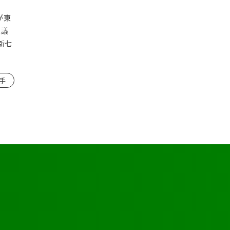
が東
思議
新七
手