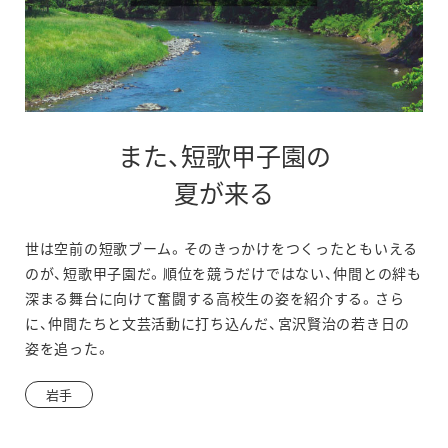
また、短歌甲子園の
別
夏が来る
ウ
世は空前の短歌ブーム。そのきっかけをつくったともいえる
ィ
のが、短歌甲子園だ。順位を競うだけではない、仲間との絆も
ン
深まる舞台に向けて奮闘する高校生の姿を紹介する。さら
に、仲間たちと文芸活動に打ち込んだ、宮沢賢治の若き日の
ド
姿を追った。
ウ
岩手
で