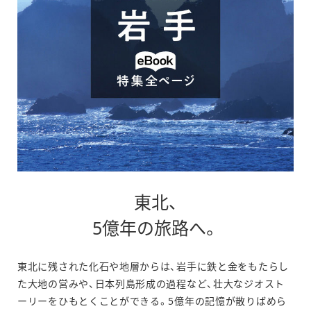
東北、
別
5億年の旅路へ。
ウ
東北に残された化石や地層からは、岩手に鉄と金をもたらし
ィ
た大地の営みや、日本列島形成の過程など、壮大なジオスト
ン
ーリーをひもとくことができる。5億年の記憶が散りばめら