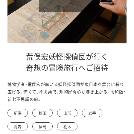
荒俣宏妖怪探偵団が行く
奇想の冒険旅行へご招待
博物学者・荒俣宏が率いる妖怪探偵団が東日本を舞台に繰り
広げる、怖くて、不思議で、知的好奇心が沸き上がる、令和版・
新七不思議の旅。
新潟
秋田
山形
岩手
青森
福島
栃木