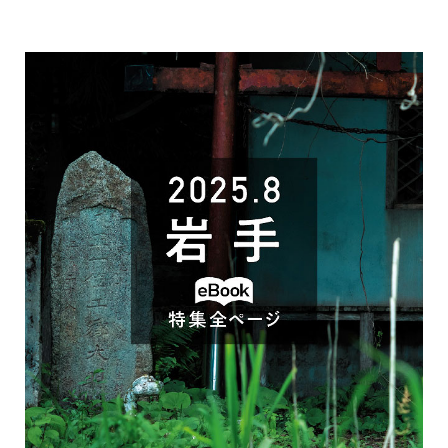
で
開
き
ま
す