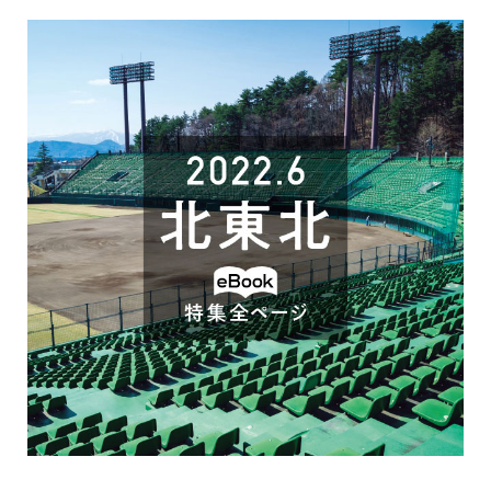
開
き
ま
す