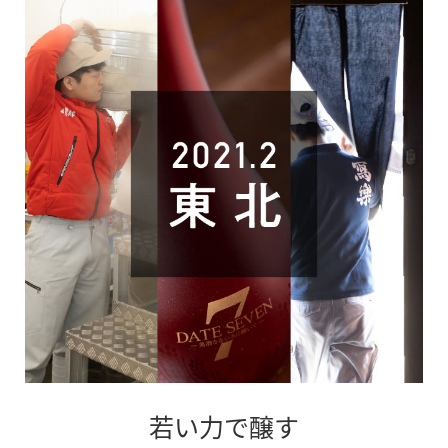
開
き
ま
す
若い力で醸す