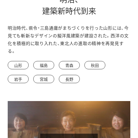
別
建築新時代到来
ウ
明治時代、県令・三島通庸がまちづくりを行った山形には、今
ィ
見ても斬新なデザインの擬洋風建築が建設された。西洋の文
ン
化を積極的に取り入れた、東北人の進取の精神を再発見す
る。
ド
ウ
山形
福島
青森
秋田
で
岩手
宮城
長野
開
き
ま
す