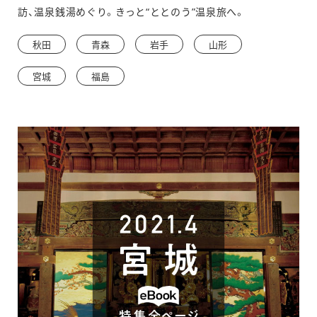
ン
訪、温泉銭湯めぐり。きっと“ととのう”温泉旅へ。
ド
秋田
青森
岩手
山形
ウ
宮城
福島
で
開
き
ま
す