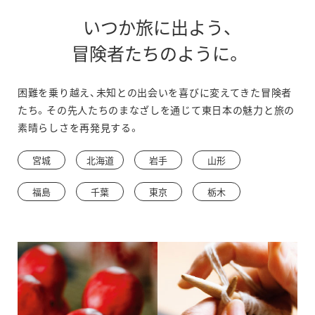
いつか旅に出よう、
冒険者たちのように。
困難を乗り越え、未知との出会いを喜びに変えてきた冒険者
たち。その先人たちのまなざしを通じて東日本の魅力と旅の
素晴らしさを再発見する。
宮城
北海道
岩手
山形
福島
千葉
東京
栃木