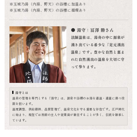
※玉城乃湯（内湯、野天）の浴槽に加温あり
※玉城乃湯（内湯、野天）の浴槽に循環あり
● 湯守：冨澤 勝さん
法師温泉は、湯舟の中に源泉が
湧き出ている希少な「足元湧出
温泉」です。豊かな自然と恵ま
れた自然湧出の温泉を大切に守
って参ります。
湯守とは
温泉の管理を専門とする「湯守」は、源泉や浴槽のお湯を適温・適量に保つ役
割を担います。
温度調整、供給維持、品質管理で、温泉文化を守る重要な存在です。江戸時代
に始まり、現在では旅館の主人や従業員が兼任することが多く、伝統を継承し
ています。