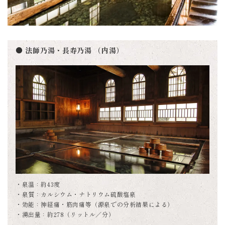
● 法師乃湯・長寿乃湯 （内湯）
・泉温：約43度
・泉質：カルシウム・ナトリウム硫酸塩泉
・効能：神経痛・筋肉痛等（源泉での分析結果による）
・湧出量：約278（リットル／分）