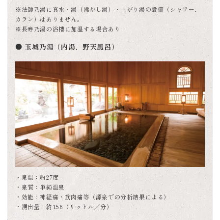
※法師乃湯に真水・湯（沸かし湯）・上がり湯の設備（シャワー、
カラン）はありません。
※長寿乃湯の浴槽に加温する場合あり
● 玉城乃湯（内湯、野天風呂）
・泉温：約27度
・泉質：単純温泉
・効能：神経痛・筋肉痛等（源泉での分析結果による）
・湧出量：約156（リットル／分）