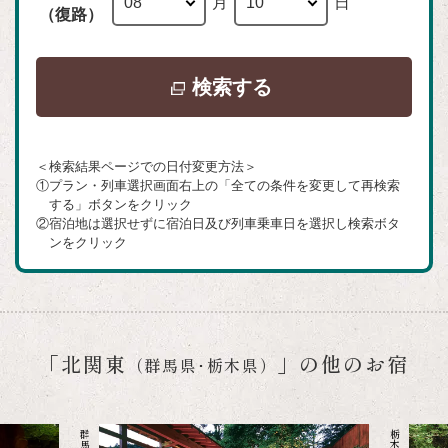
月
日
（復路）
別
検索する
ウ
イ
＜検索結果ページでの日付変更方法＞
ン
①プラン・列車選択画面右上の「全ての条件を変更して再検索
ド
する」ボタンをクリック
②宿泊地は選択せずに宿泊日及び列車乗車日を選択し検索ボタ
ウ
ンをクリック
で
開
き
ま
「北関東
」の他のお宿
（群馬県･栃木県）
す