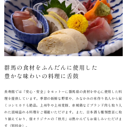
群馬の食材をふんだんに使用した
豊かな味わいの料理に舌鼓
長寿館では「安心・安全」をモットーに群馬県の食材を中心に使用した料
理を提供しています。季節の新鮮な野菜や、みなかみの米作り名人から届
くコシヒカリも絶品。上州牛や上州麦豚、赤城鶏などブランド肉も取り入
れた滋味溢れる料理をご堪能いただけます。また、日本酒も種類豊富に取
り揃えており、宿オリジナルの「秋月」は熱かんでもお楽しみいただけま
す（別料金）。