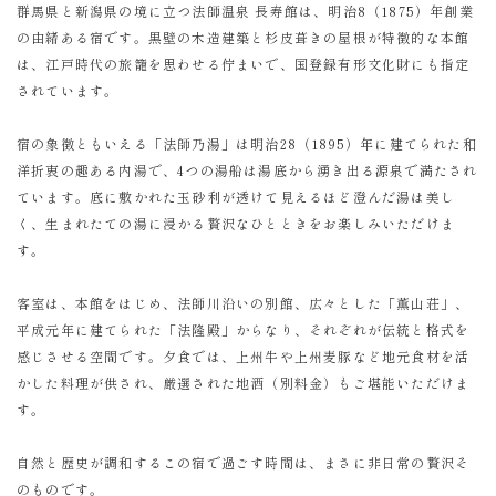
群馬県と新潟県の境に立つ法師温泉 長寿館は、明治8（1875）年創業
の由緒ある宿です。黒壁の木造建築と杉皮葺きの屋根が特徴的な本館
は、江戸時代の旅籠を思わせる佇まいで、国登録有形文化財にも指定
されています。
宿の象徴ともいえる「法師乃湯」は明治28（1895）年に建てられた和
洋折衷の趣ある内湯で、4つの湯船は湯底から湧き出る源泉で満たされ
ています。底に敷かれた玉砂利が透けて見えるほど澄んだ湯は美し
く、生まれたての湯に浸かる贅沢なひとときをお楽しみいただけま
す。
客室は、本館をはじめ、法師川沿いの別館、広々とした「薫山荘」、
平成元年に建てられた「法隆殿」からなり、それぞれが伝統と格式を
感じさせる空間です。夕食では、上州牛や上州麦豚など地元食材を活
かした料理が供され、厳選された地酒（別料金）もご堪能いただけま
す。
自然と歴史が調和するこの宿で過ごす時間は、まさに非日常の贅沢そ
のものです。