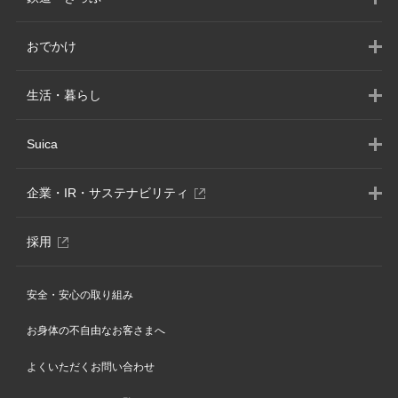
おでかけ
生活・暮らし
Suica
別
企業・IR・サステナビリティ
ウ
ィ
別
採用
ン
ウ
ド
ィ
ウ
安全・安心の取り組み
ン
で
ド
開
お身体の不自由なお客さまへ
ウ
き
で
ま
よくいただくお問い合わせ
開
す
き