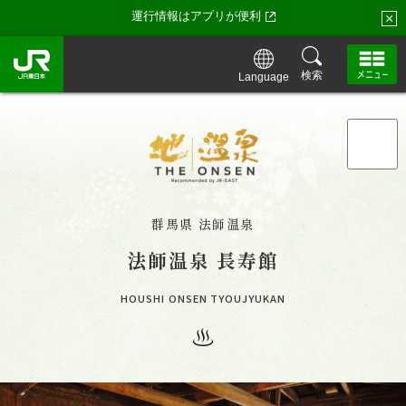
運行情報はアプリが便利
×
検索
Language
「地・温泉」トップ
「地・温泉」が特別な理由
群馬県 法師温泉
法師温泉 長寿館
「地・温泉」の湯守たち・お宿一覧
HOUSHI ONSEN TYOUJYUKAN