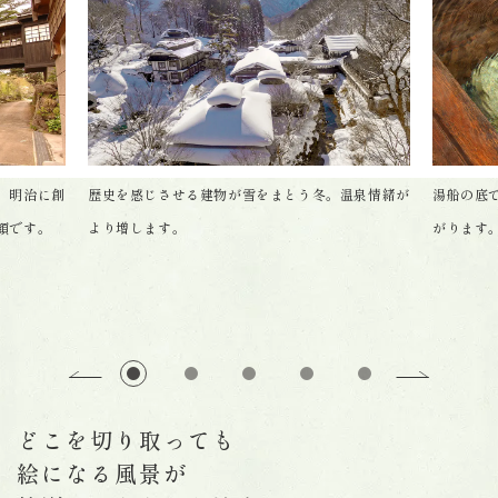
、明治に創
歴史を感じさせる建物が雪をまとう冬。温泉情緒が
湯船の底
顔です。
より増します。
がります
どこを切り取っても
絵になる風景が