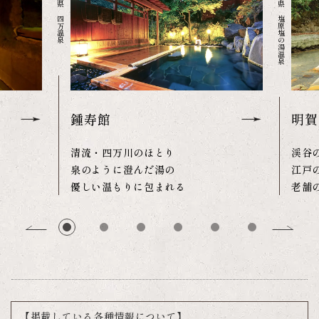
群馬県 四万温泉
栃木県 塩原塩の湯温泉
鍾寿館
明賀
清流・四万川のほとり
渓谷
泉のように澄んだ湯の
江戸
優しい温もりに包まれる
老舗
【掲載している各種情報について】