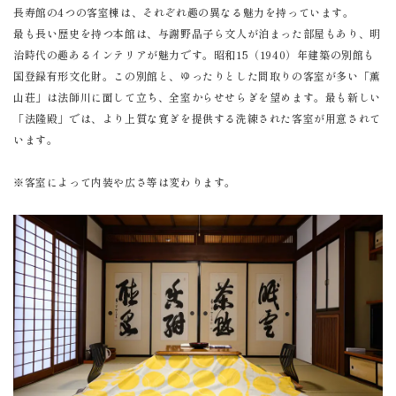
長寿館の4つの客室棟は、それぞれ趣の異なる魅力を持っています。
最も長い歴史を持つ本館は、与謝野晶子ら文人が泊まった部屋もあり、明
治時代の趣あるインテリアが魅力です。昭和15（1940）年建築の別館も
国登録有形文化財。この別館と、ゆったりとした間取りの客室が多い「薫
山荘」は法師川に面して立ち、全室からせせらぎを望めます。最も新しい
「法隆殿」では、より上質な寛ぎを提供する洗練された客室が用意されて
います。
※客室によって内装や広さ等は変わります。