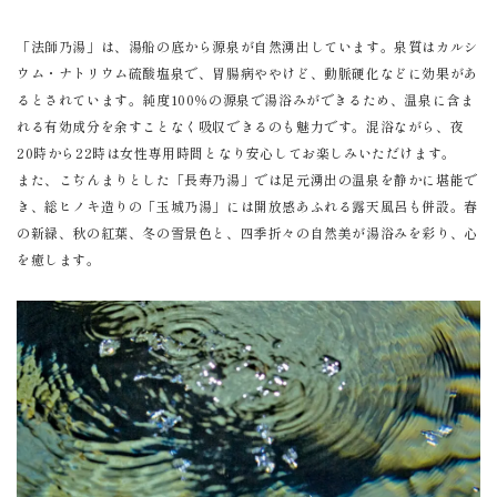
「法師乃湯」は、湯船の底から源泉が自然湧出しています。泉質はカルシ
ウム・ナトリウム硫酸塩泉で、胃腸病ややけど、動脈硬化などに効果があ
るとされています。純度100％の源泉で湯浴みができるため、温泉に含ま
れる有効成分を余すことなく吸収できるのも魅力です。混浴ながら、夜
20時から22時は女性専用時間となり安心してお楽しみいただけます。
また、こぢんまりとした「長寿乃湯」では足元湧出の温泉を静かに堪能で
き、総ヒノキ造りの「玉城乃湯」には開放感あふれる露天風呂も併設。春
の新緑、秋の紅葉、冬の雪景色と、四季折々の自然美が湯浴みを彩り、心
を癒します。