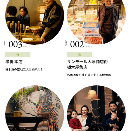
003
002
2019.02
2019.02
NORTH
NORTH
食
食
串駒 本店
サンモール大塚商店街
栃木屋魚店
日本酒の聖地二大巨頭 Vol.１
名居酒屋の味を陰で支える鮮魚店