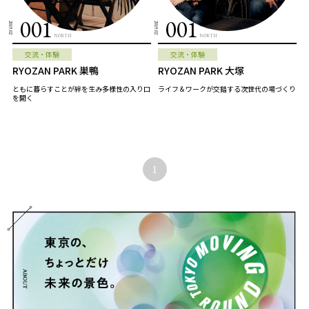
001
001
2019.02
2019.02
NORTH
NORTH
交流・体験
交流・体験
RYOZAN PARK 巣鴨
RYOZAN PARK 大塚
ともに暮らすことが絆を生み多様性の入り口
ライフ＆ワークが交錯する次世代の場づくり
を開く
1