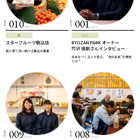
010
001
2019.02
2019.02
NORTH
NORTH
食
ひと
スターフルーツ駒込店
RYOZAN PARK オーナー
竹沢 徳剛さんインタビュー
民と寄り添い続ける駒込の青果
未来をつくる人が見る、 “次の未来”の景色
とは？
009
008
2019.02
2019.02
NORTH
NORTH