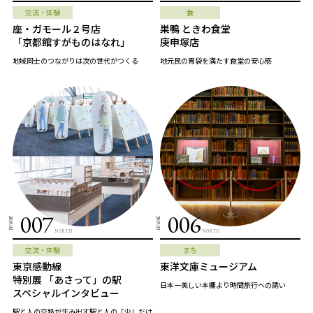
交流・体験
食
座・ガモール２号店
巣鴨 ときわ食堂
「京都館すがものはなれ」
庚申塚店
地域同士のつながりは次の世代がつくる
地元民の胃袋を満たす食堂の安心感
007
006
2019.02
2019.02
NORTH
NORTH
交流・体験
まち
東京感動線
東洋文庫ミュージアム
特別展 「あさって」の駅
日本一美しい本棚より時間旅行への誘い
スペシャルインタビュー
駅と人の交錯が生み出す駅と人の「少しだけ