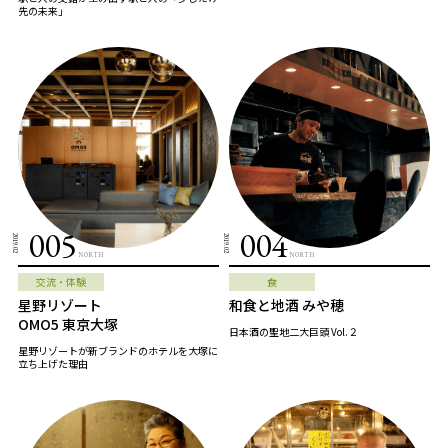
先の未来」
005
004
2019.02
2019.02
NORTH
NORTH
交流・体験
食
星野リゾート
和食と地酒 みや穂
OMO5 東京大塚
日本酒の聖地二大巨頭 Vol.２
星野リゾートが新ブランドのホテルを大塚に
立ち上げた理由