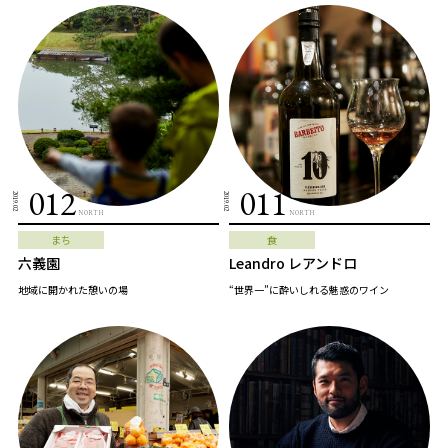
012
011
2019.02
2019.02
NORTH
NORTH
まち
食
六義園
Leandro レアンドロ
地域に開かれた憩いの場
“世界一”に酔いしれる魅惑のワイン