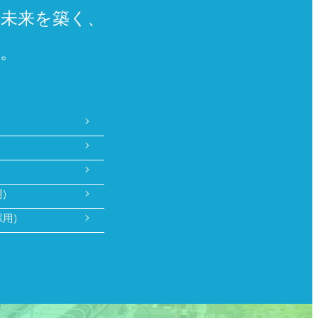
に未来を築く、
。
)
用)