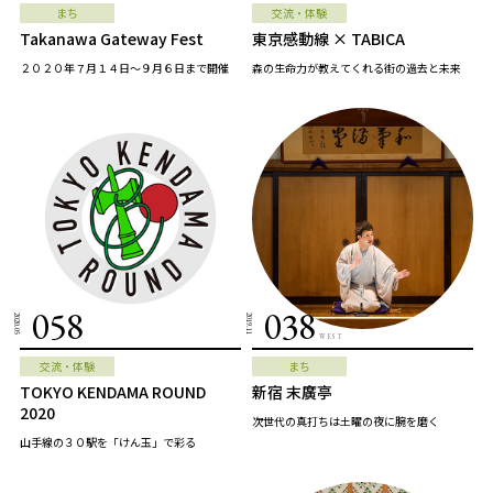
まち
交流・体験
Takanawa Gateway Fest
東京感動線 × TABICA
２０２０年７月１４日～９月６日まで開催
森の生命力が教えてくれる街の過去と未来
058
038
2020.05
2019.11
WEST
交流・体験
まち
TOKYO KENDAMA ROUND
新宿 末廣亭
2020
次世代の真打ちは土曜の夜に腕を磨く
山手線の３０駅を「けん玉」で彩る