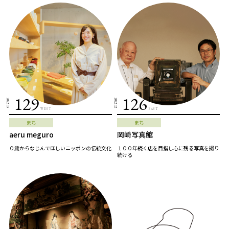
129
126
2022.03
2022.02
WEST
EAST
まち
まち
aeru meguro
岡崎写真館
０歳からなじんでほしいニッポンの伝統文化
１００年続く店を目指し心に残る写真を撮り
続ける