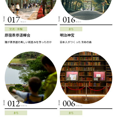
017
016
2019.04
2019.04
WEST
WEST
交流・体験
まち
原宿表参道欅会
明治神宮
誰が表参道の美しい街並みを作ったのか
日本人がつくった 生命の森
012
006
2019.02
2019.02
NORTH
NORTH
まち
まち