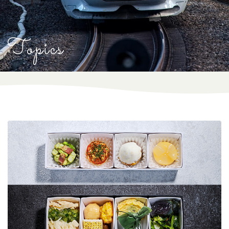
リフレッシュメント(軽いお食事)･お飲み物
Topics
GranClassを予約する
日本語
English
한국어
简体中文
繁體中文
CLOSE